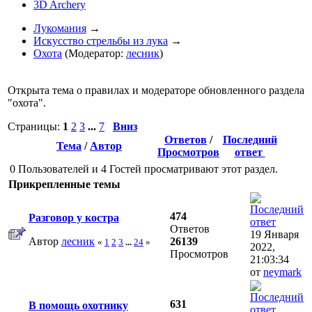
3D Archery
Лукомания
→
Искусство стрельбы из лука
→
Охота
(Модератор:
лесник
)
Открыта тема о правилах и модераторе обновленного раздела
"охота".
Страницы:
1
2
3
...
7
Вниз
Ответов
/
Последний
Тема
/
Автор
Просмотров
ответ
0 Пользователей и 4 Гостей просматривают этот раздел.
Прикрепленные темы
474
Разговор у костра
Ответов
19 Января
Автор
лесник
26139
«
1
2
3
...
24
»
2022,
Просмотров
21:03:34
от
neymark
631
В помощь охотнику