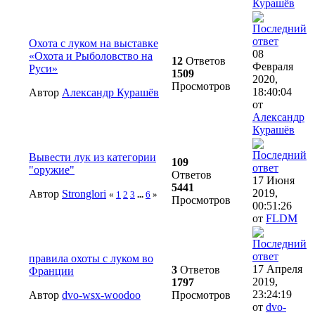
Курашёв
Охота с луком на выставке
08
«Охота и Рыболовство на
12
Ответов
Февраля
Руси»
1509
2020,
Просмотров
18:40:04
Автор
Александр Курашёв
от
Александр
Курашёв
Вывести лук из категории
109
"оружие"
Ответов
17 Июня
5441
2019,
Автор
Stronglori
«
1
2
3
...
6
»
Просмотров
00:51:26
от
FLDM
правила охоты с луком во
17 Апреля
3
Ответов
Франции
2019,
1797
23:24:19
Автор
dvo-wsx-woodoo
Просмотров
от
dvo-