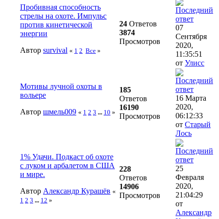
Пробивная способность
стрелы на охоте. Импульс
24
Ответов
против кинетической
07
3874
энергии
Сентября
Просмотров
2020,
Автор
survival
«
1
2
Все
»
11:35:51
от
Улисс
Мотивы лучной охоты в
185
вольере
16 Марта
Ответов
2020,
16190
Автор
шмель009
«
1
2
3
...
10
»
06:12:33
Просмотров
от
Старый
Лось
1% Удачи. Подкаст об охоте
с луком и арбалетом в США
25
228
и мире.
Февраля
Ответов
2020,
14906
Автор
Александр Курашёв
«
21:04:29
Просмотров
1
2
3
...
12
»
от
Александр