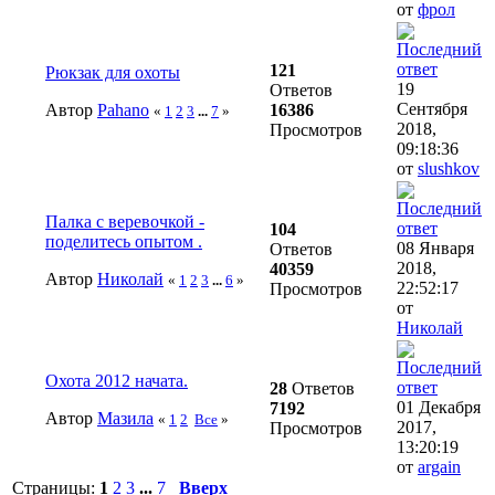
от
фрол
121
Рюкзак для охоты
19
Ответов
Сентября
Автор
Pahano
16386
«
1
2
3
...
7
»
2018,
Просмотров
09:18:36
от
slushkov
Палка с веревочкой -
104
поделитесь опытом .
08 Января
Ответов
2018,
40359
Автор
Николай
«
1
2
3
...
6
»
22:52:17
Просмотров
от
Николай
Охота 2012 начата.
28
Ответов
01 Декабря
7192
Автор
Мазила
«
1
2
Все
»
2017,
Просмотров
13:20:19
от
argain
Страницы:
1
2
3
...
7
Вверх