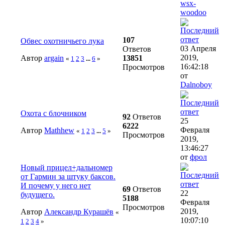
wsx-
woodoo
107
Обвес охотничьего лука
03 Апреля
Ответов
2019,
Автор
argain
13851
«
1
2
3
...
6
»
16:42:18
Просмотров
от
Dalnoboy
Охота с блочником
92
Ответов
25
6222
Февраля
Автор
Mathhew
«
1
2
3
...
5
»
Просмотров
2019,
13:46:27
от
фрол
Новый прицел+дальномер
от Гармин за штуку баксов.
И почему у него нет
69
Ответов
22
будущего.
5188
Февраля
Просмотров
2019,
Автор
Александр Курашёв
«
10:07:10
1
2
3
4
»