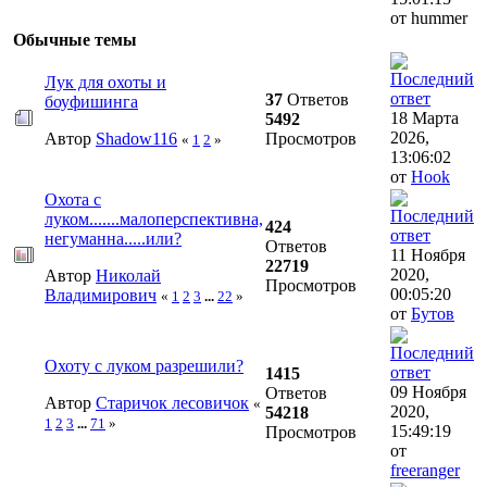
от hummer
Обычные темы
Лук для охоты и
37
Ответов
боуфишинга
18 Марта
5492
2026,
Автор
Shadow116
Просмотров
«
1
2
»
13:06:02
от
Hook
Охота с
луком.......малоперспективна,
424
негуманна.....или?
Ответов
11 Ноября
22719
2020,
Автор
Николай
Просмотров
00:05:20
Владимирович
«
1
2
3
...
22
»
от
Бутов
Охоту с луком разрешили?
1415
09 Ноября
Ответов
Автор
Старичок лесовичок
«
2020,
54218
1
2
3
...
71
»
15:49:19
Просмотров
от
freeranger