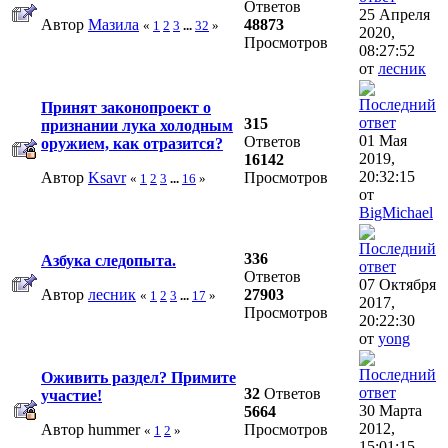
Ответов
25 Апреля
Автор
Мазила
48873
«
1
2
3
...
32
»
2020,
Просмотров
08:27:52
от
лесник
Принят законопроект о
315
признании лука холодным
01 Мая
Ответов
оружием, как отразится?
2019,
16142
20:32:15
Автор
Ksavr
Просмотров
«
1
2
3
...
16
»
от
BigMichael
336
Азбука следопыта.
Ответов
07 Октября
Автор
лесник
27903
«
1
2
3
...
17
»
2017,
Просмотров
20:22:30
от
yong
Оживить раздел? Примите
32
Ответов
участие!
30 Марта
5664
2012,
Автор hummer
Просмотров
«
1
2
»
15:01:15