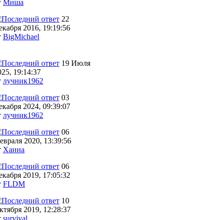
т
Миша
22
екабря 2016, 19:19:56
т
BigMichael
19 Июля
025, 19:14:37
т
лучник1962
03
екабря 2024, 09:39:07
т
лучник1962
06
евраля 2020, 13:39:56
т
Ханна
06
екабря 2019, 17:05:32
т
FLDM
10
ктября 2019, 12:28:37
т
survival