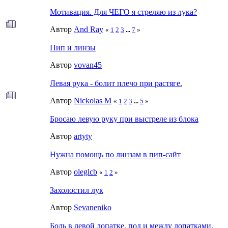
Мотивация. Для ЧЕГО я стреляю из лука?
Автор
And Ray
«
1
2
3
...
7
»
Пип и линзы
Автор
vovan45
Левая рука - болит плечо при растяге.
Автор
Nickolas M
«
1
2
3
...
5
»
Бросаю левую руку при выстреле из блока
Автор
artyty
Нужна помощь по линзам в пип-сайт
Автор
oleglcb
«
1
2
»
Захолостил лук
Автор
Sevaneniko
Боль в левой лопатке, под и между лопатками.