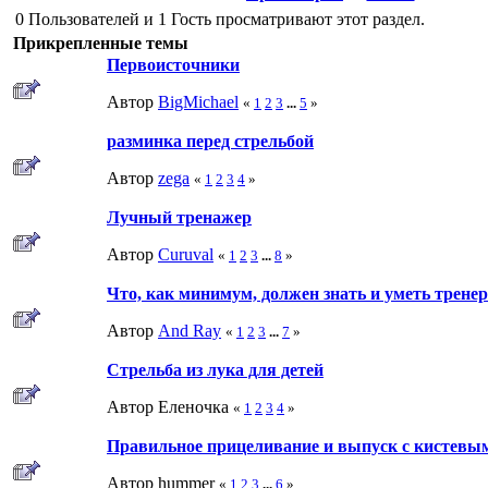
0 Пользователей и 1 Гость просматривают этот раздел.
Прикрепленные темы
Первоисточники
Автор
BigMichael
«
1
2
3
...
5
»
разминка перед стрельбой
Автор
zega
«
1
2
3
4
»
Лучный тренажер
Автор
Curuval
«
1
2
3
...
8
»
Что, как минимум, должен знать и уметь тренер
Автор
And Ray
«
1
2
3
...
7
»
Стрельба из лука для детей
Автор Еленочка
«
1
2
3
4
»
Правильное прицеливание и выпуск с кистевым
Автор hummer
«
1
2
3
...
6
»