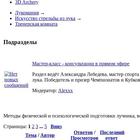
3D Archery
Лукомания
→
Искусство стрельбы из лука
→
Тренерская комната
Подразделы
Мастер-класс - консультации в прямом эфире
Раздел ведёт Александра Лебедева, мастер спорта
лука. Победитель и призер Чемпионатов и Кубко
Модератор:
Alexxx
Методы физической и психологической подготовки лучника, в
Страницы:
1
2
3
...
5
Вниз
Ответов
/
Последний
Тема
/
Автор
Просмотров
ответ