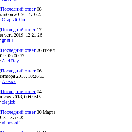
08
ктября 2019, 14:16:23
т
Старый Лось
17
вгуста 2019, 12:21:26
т
grin81
26 Июня
019, 06:00:57
т
And Ray
06
ентября 2018, 10:26:53
т
Alexxx
04
преля 2018, 09:09:45
т
oleglcb
30 Марта
018, 13:57:25
т
nithwoolf