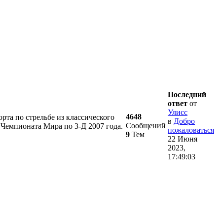
Последний
ответ
от
Улисс
4648
орта по стрельбе из классического
в
Добро
Сообщений
Чемпионата Мира по 3-Д 2007 года.
пожаловаться
9
Тем
22 Июня
2023,
17:49:03