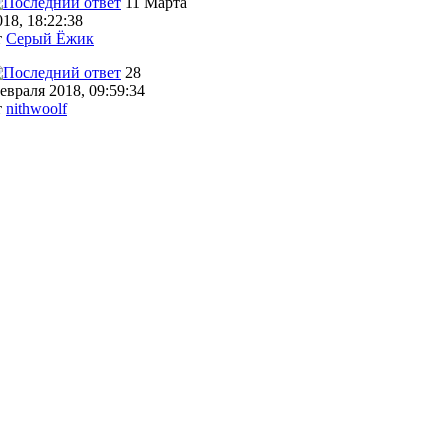
11 Марта
018, 18:22:38
т
Серый Ёжик
28
евраля 2018, 09:59:34
т
nithwoolf