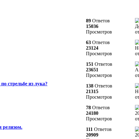
89
Ответов
15036
Д
Просмотров
о
63
Ответов
23124
Н
Просмотров
о
151
Ответов
23651
А
Просмотров
о
 по стрельбе из лука?
138
Ответов
21315
Н
Просмотров
о
78
Ответов
24180
2
Просмотров
о
 релизом.
111
Ответов
20909
2