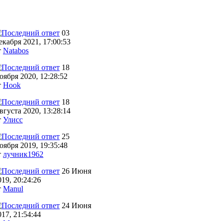
03
екабря 2021, 17:00:53
т
Natabos
18
оября 2020, 12:28:52
т
Hook
18
вгуста 2020, 13:28:14
т
Улисс
25
оября 2019, 19:35:48
т
лучник1962
26 Июня
019, 20:24:26
т
Manul
24 Июня
017, 21:54:44