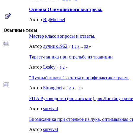
Основы Олимпийского выстрела.
Автор
BigMichael
Обычные темы
Мастер класс вопросы и ответы.
Автор
лучник1962
«
1
2
3
...
32
»
Таргет-паника при стрельбе из традиции
Автор
Lesley
«
1
2
»
"Лучный локоть" - статья о профилактике травм.
Автор
Stronglori
«
1
2
3
...
5
»
FITA Руководство (английский) для Лонгбоу трене
Автор
survival
Биомеханика при стрельбе из лука, оптимальная сто
Автор
survival