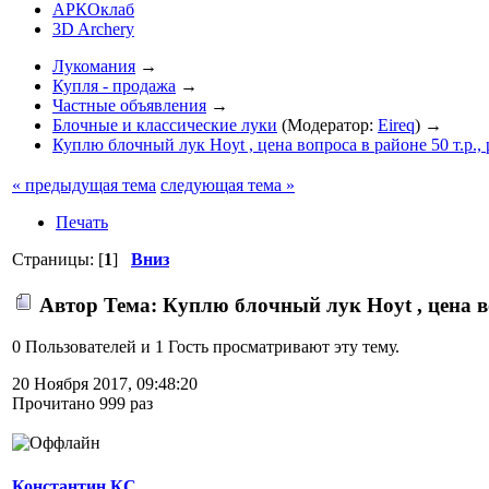
АРКОклаб
3D Archery
Лукомания
→
Купля - продажа
→
Частные объявления
→
Блочные и классические луки
(Модератор:
Eireq
) →
Куплю блочный лук Hoyt , цена вопроса в районе 50 т.р., 
« предыдущая тема
следующая тема »
Печать
Страницы: [
1
]
Вниз
Автор
Тема: Куплю блочный лук Hoyt , цена во
0 Пользователей и 1 Гость просматривают эту тему.
20 Ноября 2017, 09:48:20
Прочитано 999 раз
Константин КС