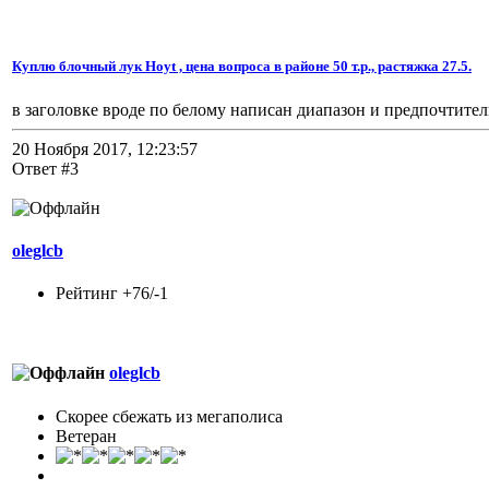
Куплю блочный лук Hoyt , цена вопроса в районе 50 т.р., растяжка 27.5.
в заголовке вроде по белому написан диапазон и предпочтител
20 Ноября 2017, 12:23:57
Ответ #3
oleglcb
Рейтинг +76/-1
oleglcb
Скорее сбежать из мегаполиса
Ветеран