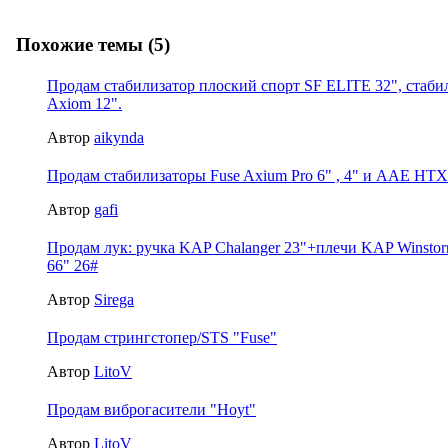
Похожие темы (5)
Продам стабилизатор плоский спорт SF ELITE 32", стаби
Axiom 12".
Автор
aikynda
Продам стабилизаторы Fuse Axium Pro 6" , 4" и AAE HTX
Автор
gafi
Продам лук: ручка KAP Chalanger 23"+плечи KAP Winstor
66" 26#
Автор
Sirega
Продам стрингстопер/STS "Fuse"
Автор
LitoV
Продам виброгасители "Hoyt"
Автор
LitoV