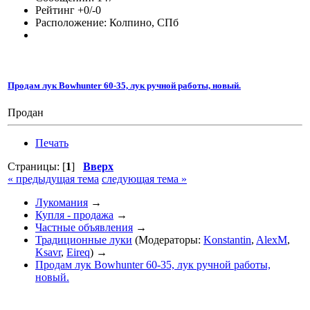
Рейтинг +0/-0
Расположение: Колпино, СПб
Продам лук Bowhunter 60-35, лук ручной работы, новый.
Продан
Печать
Страницы: [
1
]
Вверх
« предыдущая тема
следующая тема »
Лукомания
→
Купля - продажа
→
Частные объявления
→
Традиционные луки
(Модераторы:
Konstantin
,
AlexM
,
Ksavr
,
Eireq
) →
Продам лук Bowhunter 60-35, лук ручной работы,
новый.