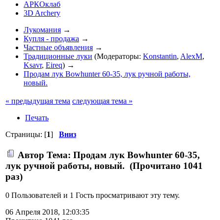
АРКОклаб
3D Archery
Лукомания
→
Купля - продажа
→
Частные объявления
→
Традиционные луки
(Модераторы:
Konstantin
,
AlexM
,
Ksavr
,
Eireq
) →
Продам лук Bowhunter 60-35, лук ручной работы,
новый.
« предыдущая тема
следующая тема »
Печать
Страницы: [
1
]
Вниз
Автор
Тема: Продам лук Bowhunter 60-35,
лук ручной работы, новый. (Прочитано 1041
раз)
0 Пользователей и 1 Гость просматривают эту тему.
06 Апреля 2018, 12:03:35