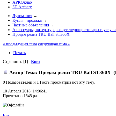
АРКОклаб
3D Archery
Лукомания
→
Купля - продажа
→
Частные объявления
→
Аксессуары, литература, сопутствующие товары и услуги
Продам релиз TRU Ball ST360X
« предыдущая тема
следующая тема »
Печать
Страницы: [
1
]
Вниз
Автор
Тема: Продам релиз TRU Ball ST360X (
0 Пользователей и 1 Гость просматривают эту тему.
10 Апреля 2018, 14:06:41
Прочитано 1545 раз
Ion