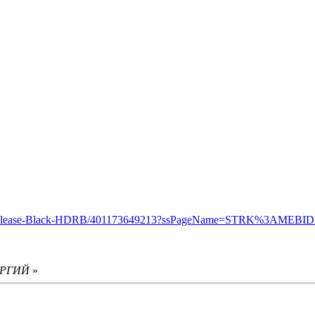
tion-Release-Black-HDRB/401173649213?ssPageName=STRK%3AMEB
ЕОРГИЙ
»