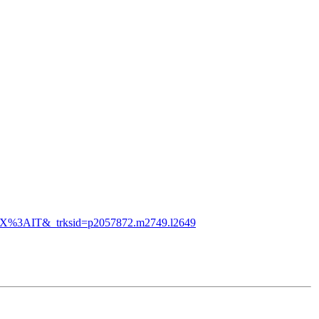
IDX%3AIT&_trksid=p2057872.m2749.l2649