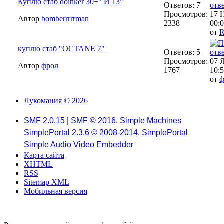
Куплю стаб doinker 30+" И 13"
Ответов: 7
Просмотров:
17 
Автор
bomberrrrrman
2338
00:0
от
R
куплю стаб "OCTANE 7"
Ответов: 5
Просмотров:
07 
Автор
фрол
1767
10:5
от
ф
Лукомания © 2026
SMF 2.0.15
|
SMF © 2016
,
Simple Machines
SimplePortal 2.3.6 © 2008-2014, SimplePortal
Simple Audio Video Embedder
Карта сайта
XHTML
RSS
Sitemap XML
Мобильная версия