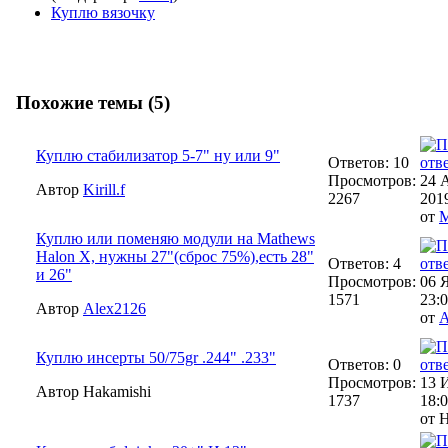
Куплю вязочку
Похожие темы (5)
Куплю стабилизатор 5-7" ну или 9"
Ответов: 10
Просмотров:
24 
Автор
Kirill.f
2267
2019
от
M
Куплю или поменяю модули на Mathews
Halon X, нужны 27"(сброс 75%),есть 28"
Ответов: 4
и 26"
Просмотров:
06 
1571
23:0
Автор
Alex2126
от
A
Куплю инсерты 50/75gr .244" .233"
Ответов: 0
Просмотров:
13 
Автор Hakamishi
1737
18:0
от 