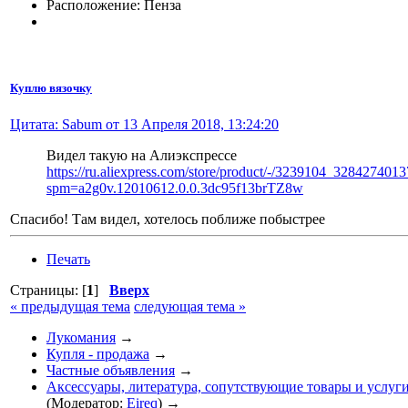
Расположение: Пенза
Куплю вязочку
Цитата: Sabum от 13 Апреля 2018, 13:24:20
Видел такую на Алиэкспрессе
https://ru.aliexpress.com/store/product/-/3239104_3284274013
spm=a2g0v.12010612.0.0.3dc95f13brTZ8w
Спасибо! Там видел, хотелось поближе побыстрее
Печать
Страницы: [
1
]
Вверх
« предыдущая тема
следующая тема »
Лукомания
→
Купля - продажа
→
Частные объявления
→
Аксессуары, литература, сопутствующие товары и услуг
(Модератор:
Eireq
) →