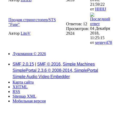
21:59:22
от
HHHJ
Продам стрингстопер/STS
Ответов: 12
"Fuse"
04 Декабря
Просмотров:
2018,
Автор
LitoV
2924
11:25:15
от
sergey478
Лукомания © 2026
SMF 2.0.15
|
SMF © 2016
,
Simple Machines
SimplePortal 2.3.6 © 2008-2014, SimplePortal
Simple Audio Video Embedder
Карта сайта
XHTML
RSS
Sitemap XML
Мобильная версия