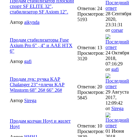
Продам стабилизатор плоский
спорт SF ELITE 32",
Ответов: 24
стабилизатор SF Axiom 12".
28 Сентября
Просмотров:
2020,
5193
Автор
aikynda
23:31:31
от
corsar
Продам стабилизаторы Fuse
Axium Pro 6" , 4" и AAE HTX
Ответов: 13
6"
24 Октября
Просмотров:
2018,
3120
Автор
gafi
07:16:29
от
gafi
Продам лук: ручка KAP
Chalanger 23"+плечи KAP
Ответов: 20
Winstorm 68" 26# 66" 26#
29 Августа
Просмотров:
2017,
5845
Автор
Sirega
12:09:42
от
Sirega
Продам колчан Hoyt и жилет
Ответов: 10
Hoyt
01 Июня
Просмотров:
2018,
Автор
HHHJ
3839