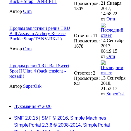
Buckle Strap TANB-PI-L
21 Января
Просмотров:
2017,
1805
Автор
Orm
14:58:22
от
Orm
Продам запястный релиз TRU
Ball Assassin Archery Release
Ответов: 11
Buckle Strap(TANV-BK-L)
14 Сентября
Просмотров:
2017,
1678
Автор
Orm
08:19:15
от
Orm
Продам релиз TRU Ball Sweet
Spot II Ultra 4 (back tension) -
Ответов: 2
новый!
13 Сентября
Просмотров:
2018,
841
Автор
SuperOsk
21:52:17
от
SuperOsk
Лукомания © 2026
SMF 2.0.15
|
SMF © 2016
,
Simple Machines
SimplePortal 2.3.6 © 2008-2014, SimplePortal