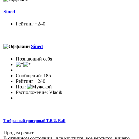
Sined
Рейтинг +2/-0
Sined
Познающий себя
Сообщений: 185
Рейтинг +2/-0
Пол:
Расположение: Vladik
Т образный тригерный T.R.U. Ball
Продам релиз:
В отличном состоянии - все крутится, все вертится, ничего