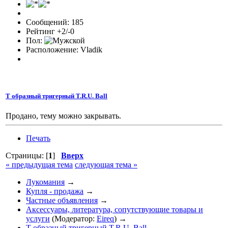
Сообщений: 185
Рейтинг +2/-0
Пол:
Расположение: Vladik
Т образный тригерный T.R.U. Ball
Продано, тему можно закрывать.
Печать
Страницы: [
1
]
Вверх
« предыдущая тема
следующая тема »
Лукомания
→
Купля - продажа
→
Частные объявления
→
Аксессуары, литература, сопутствующие товары и
услуги
(Модератор:
Eireq
) →
Т образный тригерный T.R.U. Ball