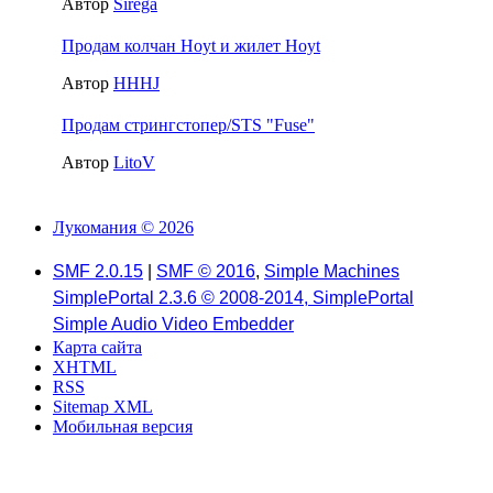
Автор
Sirega
Продам колчан Hoyt и жилет Hoyt
Автор
HHHJ
Продам стрингстопер/STS "Fuse"
Автор
LitoV
Лукомания © 2026
SMF 2.0.15
|
SMF © 2016
,
Simple Machines
SimplePortal 2.3.6 © 2008-2014, SimplePortal
Simple Audio Video Embedder
Карта сайта
XHTML
RSS
Sitemap XML
Мобильная версия