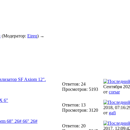
и
(Модератор:
Eireq
) →
илизатор SF Axiom 12".
Ответов: 24
Сентября 202
Просмотров: 5193
от
corsar
X 6"
Ответов: 13
2018, 07:16:2
Просмотров: 3120
от
gafi
rm 68" 26# 66" 26#
Ответов: 20
2017, 12:09:4