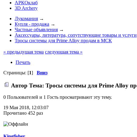
АРКОклаб
3D Archery
Лукомания
→
Купля - продажа
→
Частные объявления
→
Аксессуары, литература, сопутствующие товары и услуги
Тросы системы для Prime Alloy продам в МСК
« предыдущая тема
следующая тема »
Печать
Страницы: [
1
]
Вниз
Автор
Тема: Тросы системы для Prime Alloy п
0 Пользователей и 1 Гость просматривают эту тему.
19 Мая 2018, 12:03:07
Прочитано 452 раз
Kingfisher