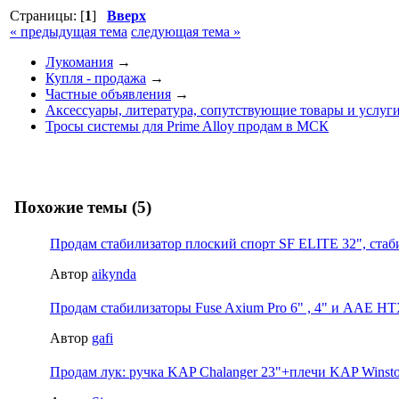
Страницы: [
1
]
Вверх
« предыдущая тема
следующая тема »
Лукомания
→
Купля - продажа
→
Частные объявления
→
Аксессуары, литература, сопутствующие товары и услуг
Тросы системы для Prime Alloy продам в МСК
Похожие темы (5)
Продам стабилизатор плоский спорт SF ELITE 32", стаб
Автор
aikynda
Продам стабилизаторы Fuse Axium Pro 6" , 4" и AAE HT
Автор
gafi
Продам лук: ручка KAP Chalanger 23"+плечи KAP Winsto