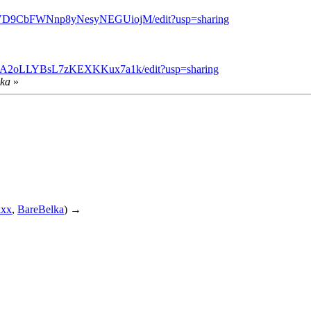
MEGVD9CbFWNnp8yNesyNEGUiojM/edit?usp=sharing
4vPA2oLLYBsL7zKEXKKux7a1k/edit?usp=sharing
lka
»
xxx
,
BareBelka
) →