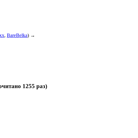
xx
,
BareBelka
) →
читано 1255 раз)