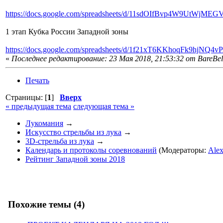
https://docs.google.com/spreadsheets/d/11sdOIfBvp4W9UtWj
1 этап Кубка России Западной зоны
https://docs.google.com/spreadsheets/d/1f21xT6KKhoqFk9hjNQ
«
Последнее редактирование: 23 Мая 2018, 21:53:32 от BareBe
Печать
Страницы: [
1
]
Вверх
« предыдущая тема
следующая тема »
Лукомания
→
Искусство стрельбы из лука
→
3D-стрельба из лука
→
Календарь и протоколы соревнований
(Модераторы:
Ale
Рейтинг Западной зоны 2018
Похожие темы (4)