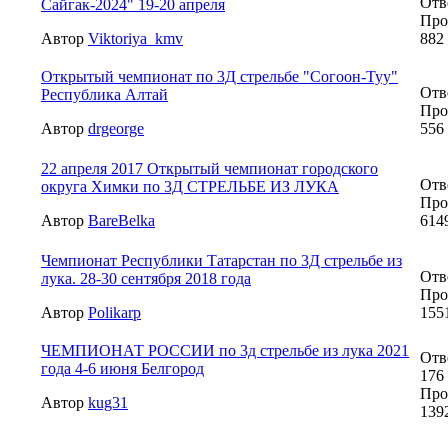
Отв
Сайгак-2024" 19-20 апреля
Про
Автор
Viktoriya_kmv
882
Открытый чемпионат по 3Д стрельбе "Согоон-Туу"
Отв
Республика Алтай
Про
Автор
drgeorge
556
22 апреля 2017 Открытый чемпионат городского
Отв
округа Химки по 3Д СТРЕЛЬБЕ ИЗ ЛУКА
Про
Автор
BareBelka
614
Чемпионат Республики Татарстан по 3Д стрельбе из
Отв
лука. 28-30 сентября 2018 года
Про
Автор
Polikarp
155
ЧЕМПИОНАТ РОССИИ по 3д стрельбе из лука 2021
Отв
года 4-6 июня Белгород
176
Про
Автор
kug31
139