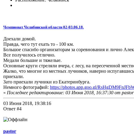
Чемпионат Челябинской области 02-03.06.18.
Доехали домой.
Правда, чего тут ехать то - 100 км.
Большое спасибо организаторам за соревнования и лично Алек
Все получилось отлично.
Медали большие и тяжелые.
Основные круги стреляли вчера, с лесу, на пересеченной местн
Жалко, что многие из местных лучников, наверно испугавшись
приехали.
Зато приехали лучники из Екатеринбурга.
Немного фотографий:
https://photos.app.goo.gl/RsHgDM9FnJF
«
Последнее редактирование: 03 Июня 2018, 16:37:30 от pastor
03 Июня 2018, 19:38:16
Ответ #4
pastor