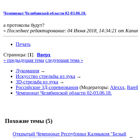
Чемпионат Челябинской области 02-03.06.18.
а протоколы будут?
«
Последнее редактирование: 04 Июня 2018, 14:34:21 от Капи
Печать
Страницы: [
1
]
Вверх
« предыдущая тема
следующая тема »
Лукомания
→
Искусство стрельбы из лука
→
3D-стрельба из лука
→
Российские 3Д-соревнования
(Модераторы:
Alexxx
,
Bare
Чемпионат Челябинской области 02-03.06.18.
Похожие темы (5)
Открытый Чемпионат Республики Калмыкия "Белый