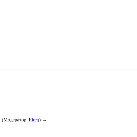
и
(Модератор:
Eireq
) →