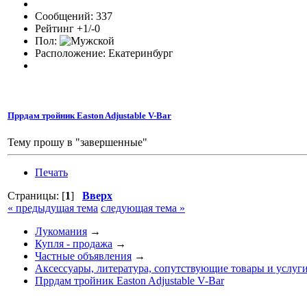
Сообщений: 337
Рейтинг +1/-0
Пол:
Расположение: Екатеринбург
Пррдам тройник Easton Adjustable V-Bar
Тему прошу в "завершенные"
Печать
Страницы: [
1
]
Вверх
« предыдущая тема
следующая тема »
Лукомания
→
Купля - продажа
→
Частные объявления
→
Аксессуары, литература, сопутствующие товары и услуг
Пррдам тройник Easton Adjustable V-Bar