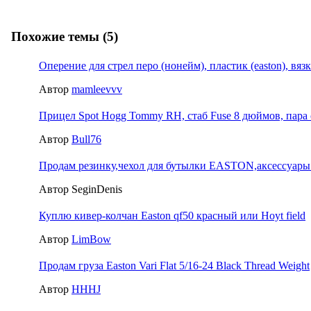
Похожие темы (5)
Оперение для стрел перо (нонейм), пластик (easton), вяз
Автор
mamleevvv
Прицел Spot Hogg Tommy RH, стаб Fuse 8 дюймов, пара 
Автор
Bull76
Продам резинку,чехол для бутылки EASTON,аксессуары д
Автор SeginDenis
Куплю кивер-колчан Easton qf50 красный или Hoyt field
Автор
LimBow
Продам груза Easton Vari Flat 5/16-24 Black Thread Weight
Автор
HHHJ