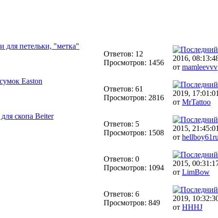
ки для петельки, "метка"
Ответов: 12
2016, 08:13:4
Просмотров: 1456
от
mamleevvv
сумок Easton
Ответов: 61
2019, 17:01:0
Просмотров: 2816
от
MrTattoo
ля скопа Beiter
Ответов: 5
2015, 21:45:0
Просмотров: 1508
от
hellboy61r
Ответов: 0
2015, 00:31:1
Просмотров: 1094
от
LimBow
Ответов: 6
2019, 10:32:3
Просмотров: 849
от
HHHJ