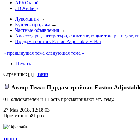
АРКОклаб
3D Archery
Лукомания
→
Купля - продажа
→
Частные объявления
→
Аксессуары, литература, сопутствующие товары и услуги
Пррдам тройник Easton Adjustable V-Bar
« предыдущая тема
следующая тема »
Печать
Страницы: [
1
]
Вниз
Автор
Тема: Пррдам тройник Easton Adjustabl
0 Пользователей и 1 Гость просматривают эту тему.
27 Мая 2018, 12:18:03
Прочитано 581 раз
HHHJ