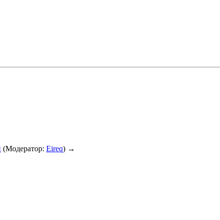
и
(Модератор:
Eireq
) →