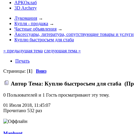
АРКОклаб
3D Archery
Лукомания
→
Купля - продажа
→
Частные объявления
→
Аксессуары, литература, сопутствующие товары и услуги
Куплю быстросъем для стаба
« предыдущая тема
следующая тема »
Печать
Страницы: [
1
]
Вниз
Автор
Тема: Куплю быстросъем для стаба (Пр
0 Пользователей и 1 Гость просматривают эту тему.
01 Июля 2018, 11:45:07
Прочитано 532 раз
Manhunt