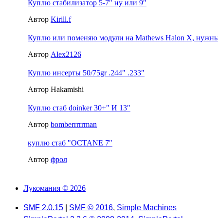
Куплю стабилизатор 5-7" ну или 9"
Автор
Kirill.f
Куплю или поменяю модули на Mathews Halon X, нужны 2
Автор
Alex2126
Куплю инсерты 50/75gr .244" .233"
Автор Hakamishi
Куплю стаб doinker 30+" И 13"
Автор
bomberrrrrman
куплю стаб "OCTANE 7"
Автор
фрол
Лукомания © 2026
SMF 2.0.15
|
SMF © 2016
,
Simple Machines