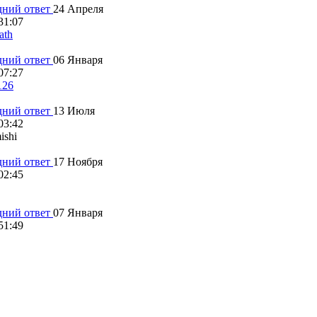
24 Апреля
31:07
ath
06 Января
07:27
126
13 Июля
03:42
ishi
17 Ноября
02:45
07 Января
51:49