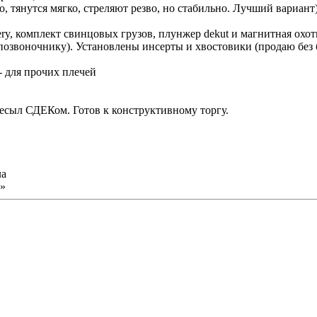
но, тянутся мягко, стреляют резво, но стабильно. Лучший вариант
ry, комплект свинцовых грузов, плунжер dekut и магнитная охотн
 позвоночнику). Установлены инсерты и хвостовики (продаю без
- для прочих плечей
есыл СДЕКом. Готов к конструктивному торгу.
ла
»