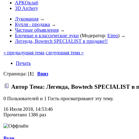
АРКОклаб
3D Archery
Лукомания
→
Купля - продажа
→
Частные объявления
→
Блочные и классические луки
(Модератор:
Eireq
) →
Легенда, Bowtech SPECIALIST в продаже!!
« предыдущая тема
следующая тема »
Печать
Страницы: [
1
]
Вниз
Автор
Тема: Легенда, Bowtech SPECIALIST в п
0 Пользователей и 1 Гость просматривают эту тему.
16 Июля 2018, 14:53:46
Прочитано 1386 раз
Вуди