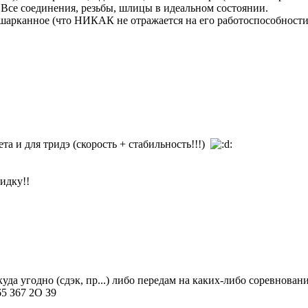
. Все соединения, резьбы, шлицы в идеальном состоянии.
 шарканное (что НИКАК не отражается на его работоспособности
та и для тридэ (скорость + стабильность!!!)
идку!!
уда угодно (сдэк, пр...) либо передам на каких-либо соревновани
65 З67 2О З9