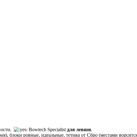
ности,
Bowtech Specialist
для левши
.
ия), блоки ровные, идеальные, тетива от Сбро (местами ворсится