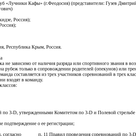
уб «Лучники Кафы» (г.Феодосия) (представители: Гузев Дмитрий
гович)
идзе, Россия);
Россия);
ия, Республика Крым, Россия.
ка
не зависимо от наличия разряда или спортивного звания в возра
 рубеж только в сопровождении родителей (опекунов) или трен
нда составляется из трех участников соревнований в трех клас
ни входят в команду.
классов:
й по 3-D, утвержденными Комитетом по 3-D и Полевой стрельб
е подтверждение о ее регистрации;
ам, согласно п. 11 Правил проведения соревнований по 3-D