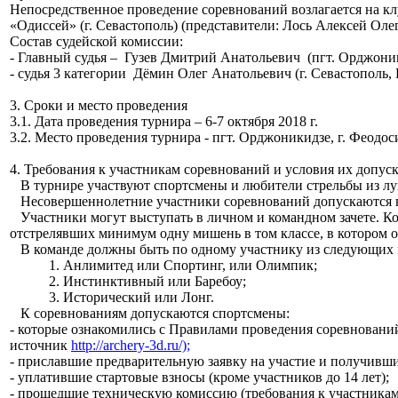
Непосредственное проведение соревнований возлагается на кл
«Одиссей» (г. Севастополь) (представители: Лось Алексей Оле
Состав судейской комиссии:
- Главный судья – Гузев Дмитрий Анатольевич (пгт. Орджоник
- судья 3 категории Дёмин Олег Анатольевич (г. Севастополь, 
3. Сроки и место проведения
3.1. Дата проведения турнира – 6-7 октября 2018 г.
3.2. Место проведения турнира - пгт. Орджоникидзе, г. Феодос
4. Требования к участникам соревнований и условия их допус
В турнире участвуют спортсмены и любители стрельбы из лука 
Несовершеннолетние участники соревнований допускаются на
Участники могут выступать в личном и командном зачете. Кома
отстрелявших минимум одну мишень в том классе, в котором о
В команде должны быть по одному участнику из следующих 
1. Анлимитед или Спортинг, или Олимпик;
2. Инстинктивный или Баребоу;
3. Исторический или Лонг.
К соревнованиям допускаются спортсмены:
- которые ознакомились с Правилами проведения соревновани
источник
http://archery-3d.ru/);
- приславшие предварительную заявку на участие и получивши
- уплатившие стартовые взносы (кроме участников до 14 лет);
- прошедшие техническую комиссию (требования к участник