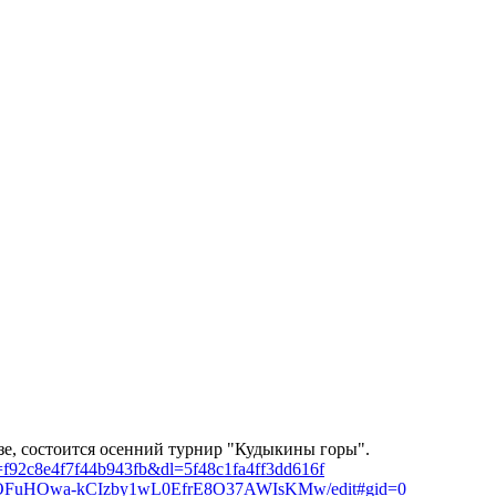
дзе, состоится осенний турнир "Кудыкины горы".
=f92c8e4f7f44b943fb&dl=5f48c1fa4ff3dd616f
5_MJdOFuHOwa-kCIzby1wL0EfrE8O37AWIsKMw/edit#gid=0