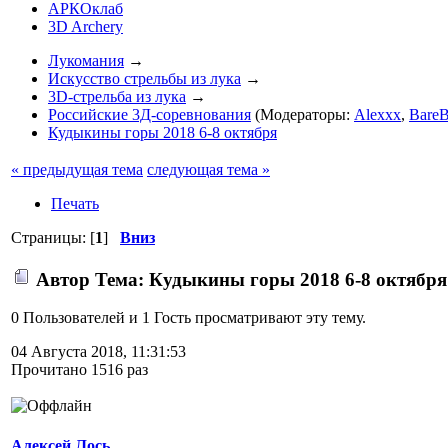
АРКОклаб
3D Archery
Лукомания
→
Искусство стрельбы из лука
→
3D-стрельба из лука
→
Российские 3Д-соревнования
(Модераторы:
Alexxx
,
BareB
Кудыкины горы 2018 6-8 октября
« предыдущая тема
следующая тема »
Печать
Страницы: [
1
]
Вниз
Автор
Тема: Кудыкины горы 2018 6-8 октября
0 Пользователей и 1 Гость просматривают эту тему.
04 Августа 2018, 11:31:53
Прочитано 1516 раз
Алексей Лось