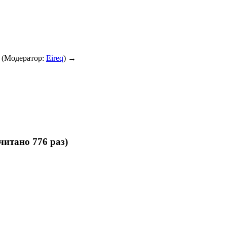
(Модератор:
Eireq
) →
итано 776 раз)