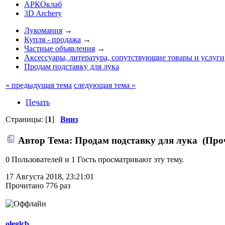
АРКОклаб
3D Archery
Лукомания
→
Купля - продажа
→
Частные объявления
→
Аксессуары, литература, сопутствующие товары и услуги
Продам подставку для лука
« предыдущая тема
следующая тема »
Печать
Страницы: [
1
]
Вниз
Автор
Тема: Продам подставку для лука (Проч
0 Пользователей и 1 Гость просматривают эту тему.
17 Августа 2018, 23:21:01
Прочитано 776 раз
oleglcb