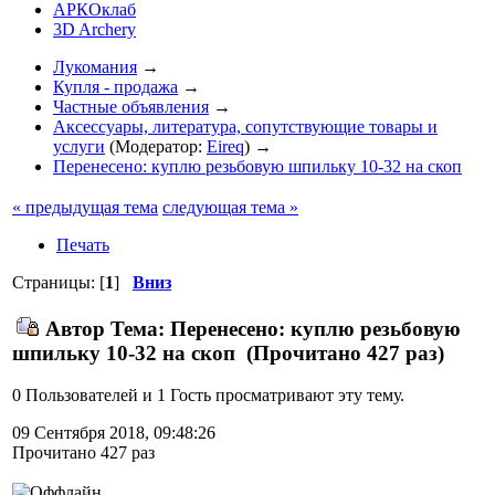
АРКОклаб
3D Archery
Лукомания
→
Купля - продажа
→
Частные объявления
→
Аксессуары, литература, сопутствующие товары и
услуги
(Модератор:
Eireq
) →
Перенесено: куплю резьбовую шпильку 10-32 на скоп
« предыдущая тема
следующая тема »
Печать
Страницы: [
1
]
Вниз
Автор
Тема: Перенесено: куплю резьбовую
шпильку 10-32 на скоп (Прочитано 427 раз)
0 Пользователей и 1 Гость просматривают эту тему.
09 Сентября 2018, 09:48:26
Прочитано 427 раз