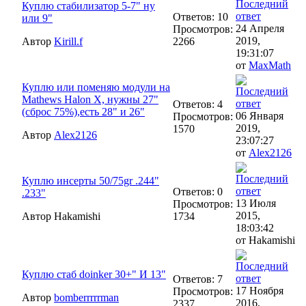
Куплю стабилизатор 5-7" ну
Ответов: 10
или 9"
24 Апреля
Просмотров:
2019,
Автор
Kirill.f
2266
19:31:07
от
MaxMath
Куплю или поменяю модули на
Mathews Halon X, нужны 27"
Ответов: 4
(сброс 75%),есть 28" и 26"
06 Января
Просмотров:
2019,
1570
Автор
Alex2126
23:07:27
от
Alex2126
Куплю инсерты 50/75gr .244"
Ответов: 0
.233"
13 Июля
Просмотров:
2015,
Автор Hakamishi
1734
18:03:42
от Hakamishi
Куплю стаб doinker 30+" И 13"
Ответов: 7
17 Ноября
Просмотров:
Автор
bomberrrrrman
2016,
2337