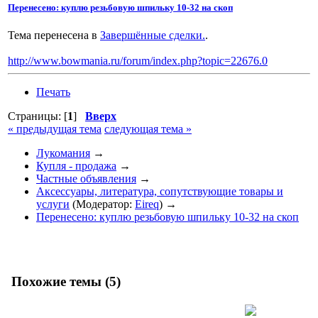
Перенесено: куплю резьбовую шпильку 10-32 на скоп
Тема перенесена в
Завершённые сделки.
.
http://www.bowmania.ru/forum/index.php?topic=22676.0
Печать
Страницы: [
1
]
Вверх
« предыдущая тема
следующая тема »
Лукомания
→
Купля - продажа
→
Частные объявления
→
Аксессуары, литература, сопутствующие товары и
услуги
(Модератор:
Eireq
) →
Перенесено: куплю резьбовую шпильку 10-32 на скоп
Похожие темы (5)