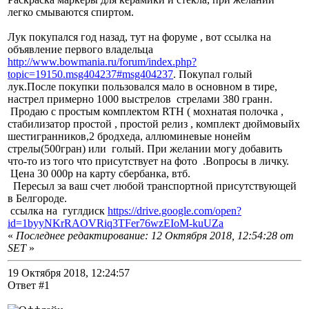
легко смываются спиртом.
Лук покупался год назад, тут на форуме , вот ссылка на
объявление первого владельца
http://www.bowmania.ru/forum/index.php?
topic=19150.msg404237#msg404237
. Покупал голый
лук.После покупки пользовался мало в основном в тире,
настрел примерно 1000 выстрелов стрелами 380 гранн.
Продаю с простым комплектом RTH ( мохнатая полочка ,
стабилизатор простой , простой релиз , комплект дюймовыйх
шестигранников,2 бродхеда, аллюминевые нонейм
стрелы(500гран) или голый. При желании могу добавить
что-то из того что присутствует на фото .Вопросы в личку.
Цена 30 000р на карту сбербанка, втб.
Пересыл за ваш счет любой транспортной присутствующей
в Белгороде.
ссылка на гуглдиск
https://drive.google.com/open?
id=1byyNKrRAOVRiq3TFer76wzEIoM-kuUZa
«
Последнее редактирование: 12 Октября 2018, 12:54:28 от
SET
»
19 Октября 2018, 12:24:57
Ответ #1