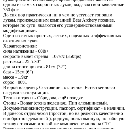
одним из самых скоростных луков, выдавая свои заявленные
350 фпс.
До сих пор практически ни в чем не уступает топовым
лукам, произведенным компанией Bear Archery позднее,
которые по сути, являются его усовершенствованными
модификациями.
Один из самых простых, легких, надежных и эффективных
охотничьих луков.
Характеристики:
сила натяжения - 60lb++
скорость вылет стрелы - 107м/с (350fps)
растяжка - 25.5-30"
длина от оси до оси - 81см (32")
база - 15см (6")
масса - 1.9кг
сброс - 80%.
Второй владелец. Состояние - отличное. Естественно со
следами эксплуатации.
Тетива и тросы - Сбродова, ещё походят.
Стопы - Bomar (стена железная). Пип алюминиевый.
Документация:инструкции, паспорт, сертификат - в наличии.
В довесок отдам чехол (простой, но на редкость качественно
и добротно сделанный ), родную, пользованную, но рабочую
тетиву с тросами и такой же комплект резинок на СТС.
Раскраска маркеры для керамики и стекла, при желании