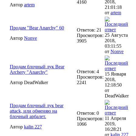
2018,
4160
Автор
artem
21:01:18
от
artem
Продам "Bear Anarchy" 60
Ответов: 21
25 Августа
Просмотров:
Автор
Nonve
2018,
3905
03:11:55
от
Nonve
Продам блочный лук Bear
Ответов: 4
Archery "Anarchy"
15 Января
Просмотров:
2018,
Автор DeadWalker
2241
12:18:50
от
DeadWalker
Продам блочный лук bear
attack, или обменяю на
Ответов: 0
блочный арбалет.
11 Апреля
Просмотров:
2019,
1066
Автор
kalin 227
16:28:21
от
kalin 227