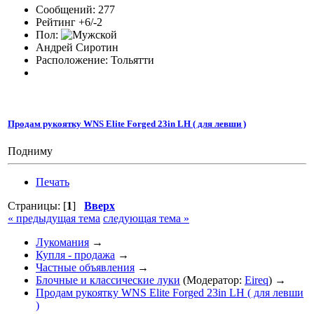
Сообщений: 277
Рейтинг +6/-2
Пол:
Андрей Сиротин
Расположение: Тольятти
Продам рукоятку WNS Elite Forged 23in LH ( для левши )
Подниму
Печать
Страницы: [
1
]
Вверх
« предыдущая тема
следующая тема »
Лукомания
→
Купля - продажа
→
Частные объявления
→
Блочные и классические луки
(Модератор:
Eireq
) →
Продам рукоятку WNS Elite Forged 23in LH ( для левши
)