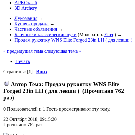
АРКОклаб
3D Archery
Лукомания
→
Купля - продажа
→
Частные объявления
→
Блочные и классические луки
(Модератор:
Eireq
) →
Продам рукоятку WNS Elite Forged 23in LH ( для левши )
« предыдущая тема
следующая тема »
Печать
Страницы: [
1
]
Вниз
Автор
Тема: Продам рукоятку WNS Elite
Forged 23in LH ( для левши ) (Прочитано 762
раз)
0 Пользователей и 1 Гость просматривают эту тему.
22 Октября 2018, 09:15:20
Прочитано 762 раз