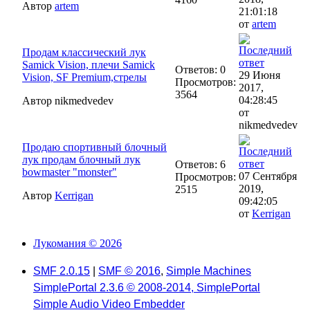
Автор
artem
21:01:18
от
artem
Продам классический лук
Samick Vision, плечи Samick
Ответов: 0
29 Июня
Vision, SF Premium,стрелы
Просмотров:
2017,
3564
04:28:45
Автор nikmedvedev
от
nikmedvedev
Продаю спортивный блочный
лук продам блочный лук
Ответов: 6
bowmaster "monster"
07 Сентября
Просмотров:
2019,
2515
Автор
Kerrigan
09:42:05
от
Kerrigan
Лукомания © 2026
SMF 2.0.15
|
SMF © 2016
,
Simple Machines
SimplePortal 2.3.6 © 2008-2014, SimplePortal
Simple Audio Video Embedder