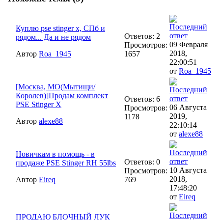
Куплю pse stinger x, СПб и
Ответов: 2
рядом... Да и не рядом
09 Февраля
Просмотров:
2018,
Автор
Roa_1945
1657
22:00:51
от
Roa_1945
[Москва, МО(Мытищи/
Королев)]Продам комплект
Ответов: 6
PSE Stinger X
06 Августа
Просмотров:
2019,
1178
Автор
alexe88
22:10:14
от
alexe88
Новичкам в помощь - в
Ответов: 0
продаже PSE Stinger RH 55lbs
10 Августа
Просмотров:
2018,
Автор
Eireq
769
17:48:20
от
Eireq
ПРОДАЮ БЛОЧНЫЙ ЛУК