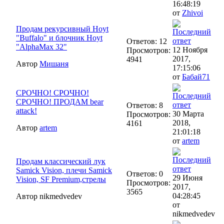
16:48:19
от
Zhivoi
Продам рекурсивный Hoyt
"Buffalo" и блочник Hoyt
Ответов: 12
"AlphaMax 32"
12 Ноября
Просмотров:
2017,
4941
Автор
Мишаня
17:15:06
от
Бабай71
СРОЧНО! СРОЧНО!
СРОЧНО! ПРОДАМ bear
Ответов: 8
attack!
30 Марта
Просмотров:
2018,
4161
Автор
artem
21:01:18
от
artem
Продам классический лук
Samick Vision, плечи Samick
Ответов: 0
29 Июня
Vision, SF Premium,стрелы
Просмотров:
2017,
3565
04:28:45
Автор nikmedvedev
от
nikmedvedev