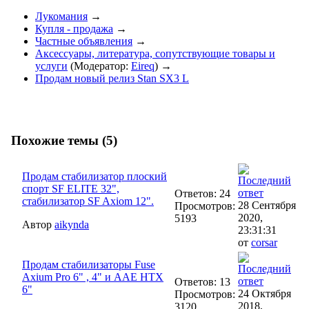
Лукомания
→
Купля - продажа
→
Частные объявления
→
Аксессуары, литература, сопутствующие товары и
услуги
(Модератор:
Eireq
) →
Продам новый релиз Stan SX3 L
Похожие темы (5)
Продам стабилизатор плоский
спорт SF ELITE 32",
Ответов: 24
стабилизатор SF Axiom 12".
28 Сентября
Просмотров:
2020,
5193
Автор
aikynda
23:31:31
от
corsar
Продам стабилизаторы Fuse
Axium Pro 6" , 4" и AAE HTX
Ответов: 13
6"
24 Октября
Просмотров:
2018,
3120