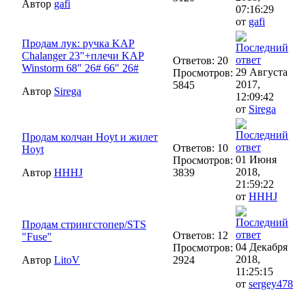
Автор
gafi
07:16:29
от
gafi
Продам лук: ручка KAP
Chalanger 23"+плечи KAP
Ответов: 20
Winstorm 68" 26# 66" 26#
29 Августа
Просмотров:
2017,
5845
Автор
Sirega
12:09:42
от
Sirega
Продам колчан Hoyt и жилет
Ответов: 10
Hoyt
01 Июня
Просмотров:
2018,
Автор
HHHJ
3839
21:59:22
от
HHHJ
Продам стрингстопер/STS
Ответов: 12
"Fuse"
04 Декабря
Просмотров:
2018,
Автор
LitoV
2924
11:25:15
от
sergey478