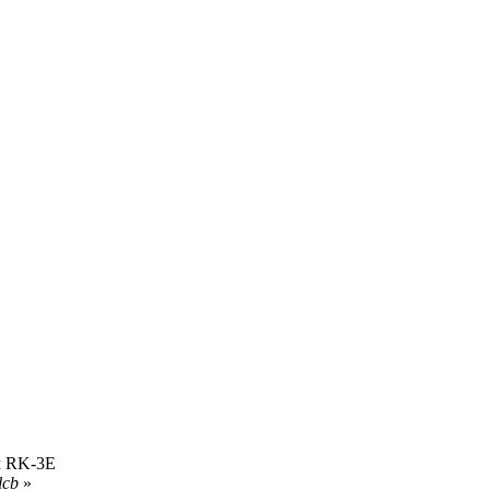
м RK-3E
lcb
»