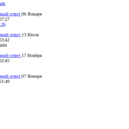
ath
06 Января
07:27
126
13 Июля
03:42
ishi
17 Ноября
02:45
07 Января
51:49