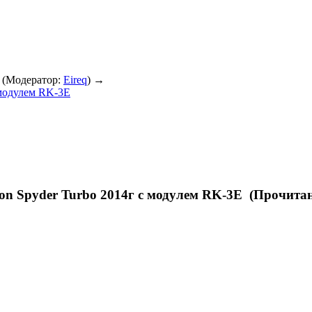
(Модератор:
Eireq
) →
 модулем RK-3E
n Spyder Turbo 2014г с модулем RK-3E (Прочитан