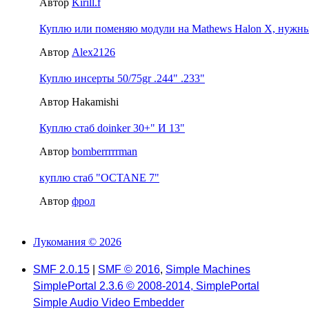
Автор
Kirill.f
Куплю или поменяю модули на Mathews Halon X, нужны 2
Автор
Alex2126
Куплю инсерты 50/75gr .244" .233"
Автор Hakamishi
Куплю стаб doinker 30+" И 13"
Автор
bomberrrrrman
куплю стаб "OCTANE 7"
Автор
фрол
Лукомания © 2026
SMF 2.0.15
|
SMF © 2016
,
Simple Machines
SimplePortal 2.3.6 © 2008-2014, SimplePortal
Simple Audio Video Embedder