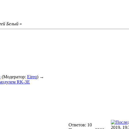
гей Белый
»
и
(Модератор:
Eireq
) →
 модулем RK-3E
Ответов: 10
2019, 19: