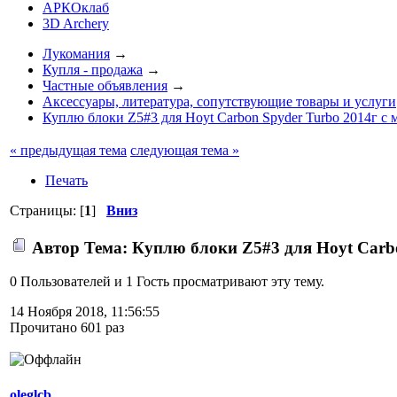
АРКОклаб
3D Archery
Лукомания
→
Купля - продажа
→
Частные объявления
→
Аксессуары, литература, сопутствующие товары и услуги
Куплю блоки Z5#3 для Hoyt Carbon Spyder Turbo 2014г с
« предыдущая тема
следующая тема »
Печать
Страницы: [
1
]
Вниз
Автор
Тема: Куплю блоки Z5#3 для Hoyt Carbo
0 Пользователей и 1 Гость просматривают эту тему.
14 Ноября 2018, 11:56:55
Прочитано 601 раз
oleglcb