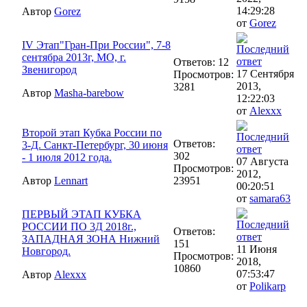
14:29:28
Автор
Gorez
от
Gorez
IV Этап"Гран-При России", 7-8
сентябра 2013г, МО, г.
Ответов: 12
Звенигород
17 Сентября
Просмотров:
2013,
3281
Автор
Masha-barebow
12:22:03
от
Alexxx
Второй этап Кубка России по
Ответов:
3-Д. Санкт-Петербург, 30 июня
302
- 1 июля 2012 года.
07 Августа
Просмотров:
2012,
Автор
Lennart
23951
00:20:51
от
samara63
ПЕРВЫЙ ЭТАП КУБКА
РОССИИ ПО 3Д 2018г.,
Ответов:
ЗАПАДНАЯ ЗОНА Нижний
151
11 Июня
Новгород.
Просмотров:
2018,
10860
07:53:47
Автор
Alexxx
от
Polikarp