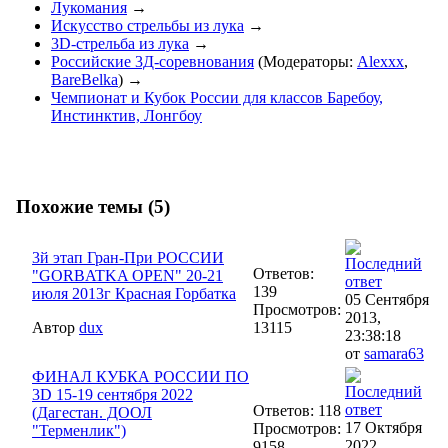
Лукомания
→
Искусство стрельбы из лука
→
3D-стрельба из лука
→
Российские 3Д-соревнования
(Модераторы:
Alexxx
,
BareBelka
) →
Чемпионат и Кубок России для классов Баребоу,
Инстинктив, Лонгбоу
Похожие темы (5)
3й этап Гран-При РОССИИ
Ответов:
"GORBATKA OPEN" 20-21
139
июля 2013г Красная Горбатка
05 Сентября
Просмотров:
2013,
Автор
dux
13115
23:38:18
от
samara63
ФИНАЛ КУБКА РОССИИ ПО
3D 15-19 сентября 2022
Ответов: 118
(Дагестан. ДООЛ
17 Октября
Просмотров:
"Терменлик")
2022,
9158