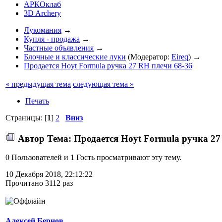
АРКОклаб
3D Archery
Лукомания
→
Купля - продажа
→
Частные объявления
→
Блочные и классические луки
(Модератор:
Eireq
) →
Продается Hoyt Formula ручка 27 RH плечи 68-36
« предыдущая тема
следующая тема »
Печать
Страницы: [
1
]
2
Вниз
Автор
Тема: Продается Hoyt Formula ручка 27
0 Пользователей и 1 Гость просматривают эту тему.
10 Декабря 2018, 22:12:22
Прочитано 3112 раз
Алексей Бернов