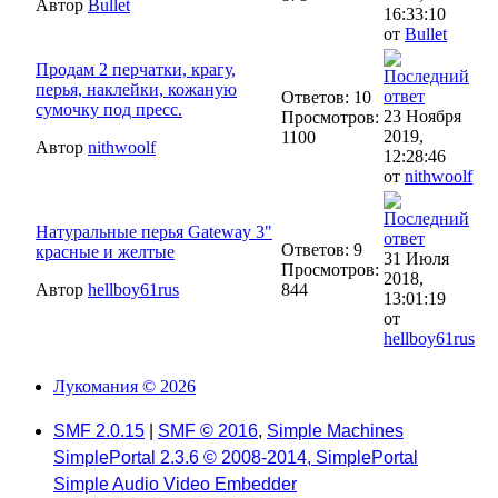
Автор
Bullet
16:33:10
от
Bullet
Продам 2 перчатки, крагу,
перья, наклейки, кожаную
Ответов: 10
сумочку под пресс.
23 Ноября
Просмотров:
2019,
1100
Автор
nithwoolf
12:28:46
от
nithwoolf
Натуральные перья Gateway 3"
Ответов: 9
красные и желтые
31 Июля
Просмотров:
2018,
Автор
hellboy61rus
844
13:01:19
от
hellboy61rus
Лукомания © 2026
SMF 2.0.15
|
SMF © 2016
,
Simple Machines
SimplePortal 2.3.6 © 2008-2014, SimplePortal
Simple Audio Video Embedder