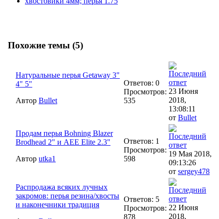
хвостовики 4мм; перья 1.75
Похожие темы (5)
Натуральные перья Getaway 3"
Ответов: 0
4" 5"
23 Июня
Просмотров:
2018,
Автор
Bullet
535
13:08:11
от
Bullet
Продам перья Bohning Blazer
Ответов: 1
Brodhead 2" и AEE Elite 2.3"
Просмотров:
19 Мая 2018,
Автор
utka1
598
09:13:26
от
sergey478
Распродажа всяких лучных
закромов: перья резина/хвосты
Ответов: 5
и наконечники традиция
22 Июня
Просмотров:
2018,
878