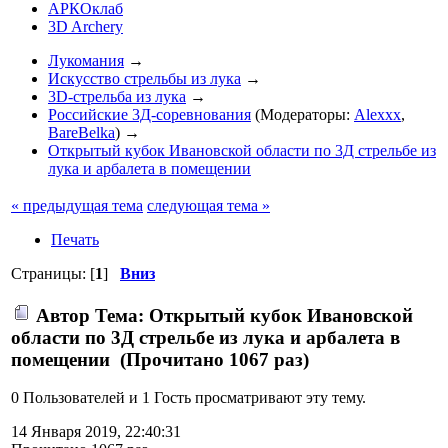
АРКОклаб
3D Archery
Лукомания
→
Искусство стрельбы из лука
→
3D-стрельба из лука
→
Российские 3Д-соревнования
(Модераторы:
Alexxx
,
BareBelka
) →
Открытый кубок Ивановской области по 3Д стрельбе из
лука и арбалета в помещении
« предыдущая тема
следующая тема »
Печать
Страницы: [
1
]
Вниз
Автор
Тема: Открытый кубок Ивановской
области по 3Д стрельбе из лука и арбалета в
помещении (Прочитано 1067 раз)
0 Пользователей и 1 Гость просматривают эту тему.
14 Января 2019, 22:40:31