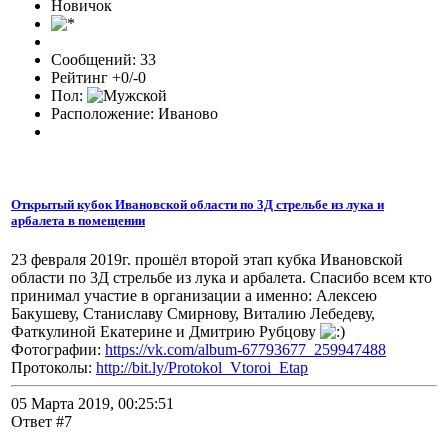
Новичок
Сообщений: 33
Рейтинг +0/-0
Пол:
Расположение: Иваново
Открытый кубок Ивановской области по 3Д стрельбе из лука и
арбалета в помещении
23 февраля 2019г. прошёл второй этап кубка Ивановской
области по 3Д стрельбе из лука и арбалета. Спасибо всем кто
принимал участие в организации а именно: Алексею
Бакушеву, Станиславу Смирнову, Виталию Лебедеву,
Фаткулиной Екатерине и Дмитрию Рубцову
Фотографии:
https://vk.com/album-67793677_259947488
Протоколы:
http://bit.ly/Protokol_Vtoroi_Etap
05 Марта 2019, 00:25:51
Ответ #7