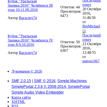
Кубок "Уральская
Заимка-2016" Челябинск III
Ответов: 44
20 Октября
этап 10-11.09.2016
Просмотров:
2016,
6473
11:46:56
Автор
Василич74
от
BigMichael
Кубок "Уральская
Заимка-2016" Челябинск IV
Ответов: 50
23 Октября
этап 8-9.10.2016
Просмотров:
2016,
6307
12:48:55
Автор
Василич74
от
patron1967
Лукомания © 2026
SMF 2.0.15
|
SMF © 2016
,
Simple Machines
SimplePortal 2.3.6 © 2008-2014, SimplePortal
Simple Audio Video Embedder
Карта сайта
XHTML
RSS