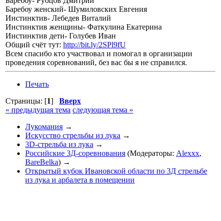
Баребоу- Рубцов Дмитрий
Баребоу женский- Шумиловских Евгения
Инстинктив- Лебедев Виталий
Инстинктив женщины- Фаткулина Екатерина
Инстинктив дети- Голубев Иван
Общий счёт тут:
http://bit.ly/2SPl9fU
Всем спасибо кто участвовал и помогал в организации
проведения соревнований, без вас бы я не справился.
Печать
Страницы: [
1
]
Вверх
« предыдущая тема
следующая тема »
Лукомания
→
Искусство стрельбы из лука
→
3D-стрельба из лука
→
Российские 3Д-соревнования
(Модераторы:
Alexxx
,
BareBelka
) →
Открытый кубок Ивановской области по 3Д стрельбе
из лука и арбалета в помещении