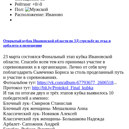
Рейтинг +0/-0
Пол:
Расположение: Иваново
Открытый кубок Ивановской области по 3Д стрельбе из лука и
арбалета в помещении
23 марта состоялся Финальный этап кубка Ивановской
области. Спасибо всем тем кто принимал участие в
соревнованиях и в организации. Лично от себя хочу
поблагодарить Сымченко Бориса за столь проделанный путь
и участие в соревнованиях.
Фотоальбом тут:
https://vk.com/album-67793677_2606518
...
Протокол тут:
http://bit.ly/Protokol_Final_kubka
И так по итогам двух и трёх этапов кубка выявилось 10
победителей а именно:
Блочный лук- Смирнов Станислав
Блочный лук женщины- Мешалкина Анна
Классический лук- Новиков Алексей
Классический лук женщины- Большакова Надежда
Арбалет- Сапожник Андрей