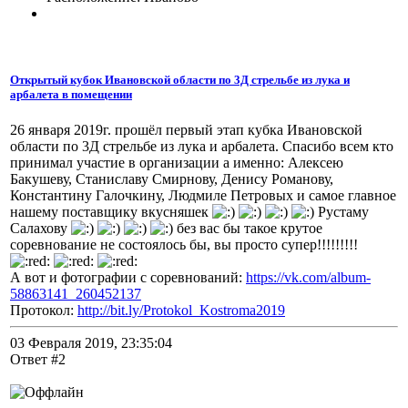
Открытый кубок Ивановской области по 3Д стрельбе из лука и
арбалета в помещении
26 января 2019г. прошёл первый этап кубка Ивановской
области по 3Д стрельбе из лука и арбалета. Спасибо всем кто
принимал участие в организации а именно: Алексею
Бакушеву, Станиславу Смирнову, Денису Романову,
Константину Галочкину, Людмиле Петровых и самое главное
нашему поставщику вкусняшек
Рустаму
Салахову
без вас бы такое крутое
соревнование не состоялось бы, вы просто супер!!!!!!!!!
А вот и фотографии с соревнований:
https://vk.com/album-
58863141_260452137
Протокол:
http://bit.ly/Protokol_Kostroma2019
03 Февраля 2019, 23:35:04
Ответ #2