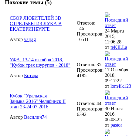
Похожие темы (5)
СБОР ЛЮБИТЕЛЕЙ 3D
Ответов:
СТРЕЛЬБЫ ИЗ ЛУКА В
146
ЕКАТЕРИНБУРГЕ
24 Марта
Просмотров:
2015,
Автор
varjag
16511
11:06:28
от
teKILLa
УФА, 13-14 октября 2018,
Ответов: 35
"Кубок трех шурупов - 2018"
17 Октября
Просмотров:
2018,
Автор
Котяра
4185
09:17:22
от
lom4ik123
Кубок "Уральская
Заимка-2016" Челябинск II
Ответов: 44
этап 23-24.07.2016
30 Июля
Просмотров:
2016,
6392
Автор
Василич74
06:08:25
от
pastor