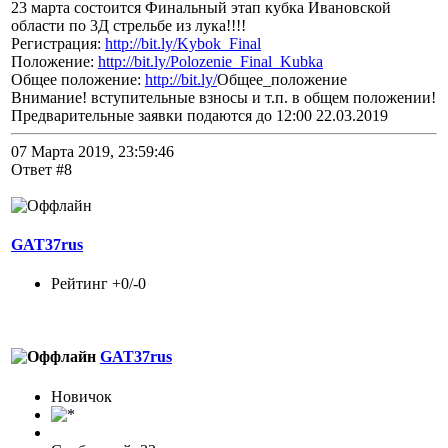
23 марта состоится Финальный этап кубка Ивановской
области по 3Д стрельбе из лука!!!!
Регистрация:
http://bit.ly/Kybok_Final
Положение:
http://bit.ly/Polozenie_Final_Kubka
Общее положение:
http://bit.ly/
Общее_положение
Внимание! вступительные взносы и т.п. в общем положении!
Предварительные заявки подаются до 12:00 22.03.2019
07 Марта 2019, 23:59:46
Ответ #8
GAT37rus
Рейтинг +0/-0
GAT37rus
Новичок