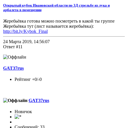
Открытый кубок Ивановской области по 3Д стрельбе из лука и
арбалета в помещении
Жеребьёвка готова можно посмотреть в какой ты группе
Жеребьёвка тут (лист называется жеребьёвка):
http://bit.ly/Kybok_Final
24 Марта 2019, 14:56:07
Ответ #11
GAT37rus
Рейтинг +0/-0
GAT37rus
Новичок
Сообщений: 33