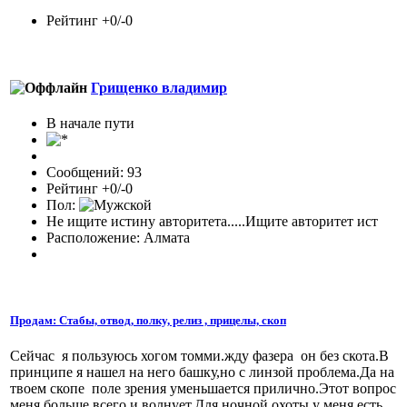
Рейтинг +0/-0
Грищенко владимир
В начале пути
Сообщений: 93
Рейтинг +0/-0
Пол:
Не ищите истину авторитета.....Ищите авторитет ист
Расположение: Алмата
Продам: Стабы, отвод, полку, релиз , прицелы, скоп
Сейчас я пользуюсь хогом томми.жду фазера он без скота.В
принципе я нашел на него башку,но с линзой проблема.Да на
твоем скопе поле зрения уменьшается прилично.Этот вопрос
меня больше всего и волнует.Для ночной охоты у меня есть