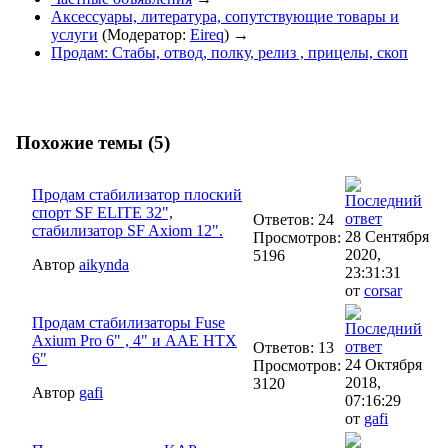
Аксессуары, литература, сопутствующие товары и
услуги
(Модератор:
Eireq
) →
Продам: Стабы, отвод, полку, релиз , прицелы, скоп
Похожие темы (5)
Продам стабилизатор плоский
спорт SF ELITE 32",
Ответов: 24
стабилизатор SF Axiom 12".
28 Сентября
Просмотров:
2020,
5196
Автор
aikynda
23:31:31
от
corsar
Продам стабилизаторы Fuse
Axium Pro 6" , 4" и AAE HTX
Ответов: 13
6"
24 Октября
Просмотров:
2018,
3120
Автор
gafi
07:16:29
от
gafi