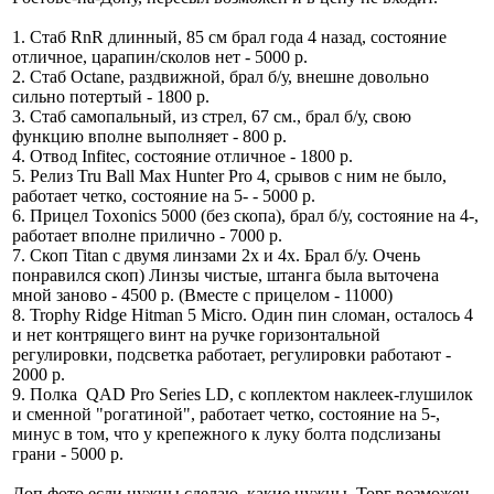
1. Стаб RnR длинный, 85 см брал года 4 назад, состояние
отличное, царапин/сколов нет - 5000 р.
2. Стаб Octane, раздвижной, брал б/у, внешне довольно
сильно потертый - 1800 р.
3. Стаб самопальный, из стрел, 67 см., брал б/у, свою
функцию вполне выполняет - 800 р.
4. Отвод Infitec, состояние отличное - 1800 р.
5. Релиз Tru Ball Max Hunter Pro 4, срывов с ним не было,
работает четко, состояние на 5- - 5000 р.
6. Прицел Toxonics 5000 (без скопа), брал б/у, состояние на 4-,
работает вполне прилично - 7000 р.
7. Скоп Titan c двумя линзами 2х и 4х. Брал б/у. Очень
понравился скоп) Линзы чистые, штанга была выточена
мной заново - 4500 р. (Вместе с прицелом - 11000)
8. Trophy Ridge Hitman 5 Micro. Один пин сломан, осталось 4
и нет контрящего винт на ручке горизонтальной
регулировки, подсветка работает, регулировки работают -
2000 р.
9. Полка QAD Pro Series LD, с коплектом наклеек-глушилок
и сменной "рогатиной", работает четко, состояние на 5-,
минус в том, что у крепежного к луку болта подслизаны
грани - 5000 р.
Доп фото если нужны сделаю, какие нужны. Торг возможен.