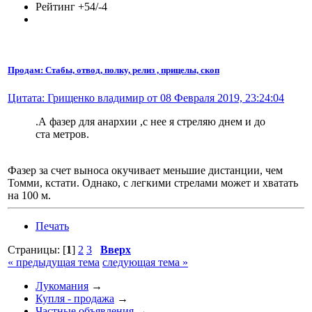
Рейтинг +54/-4
Продам: Стабы, отвод, полку, релиз , прицелы, скоп
Цитата: Грищенко владимир от 08 Февраля 2019, 23:24:04
.А фазер для анархии ,с нее я стреляю днем и до
ста метров.
Фазер за счет выноса окучивает меньшие дистанции, чем
Томми, кстати. Однако, с легкими стрелами может и хватать
на 100 м.
Печать
Страницы: [
1
]
2
3
Вверх
« предыдущая тема
следующая тема »
Лукомания
→
Купля - продажа
→
Частные объявления
→