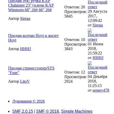
Продам лук: ручка KAP
Chalanger 23"+плечи KAP
Ответов: 20
Winstorm 68" 26# 66" 26#
29 Августа
Просмотров:
2017,
5845
Автор
Sirega
12:09:42
от
Sirega
Продам колчан Hoyt и жилет
Ответов: 10
Hoyt
01 Июня
Просмотров:
2018,
Автор
HHHJ
3843
21:59:22
от
HHHJ
Продам стрингстопер/STS
Ответов: 12
"Fuse"
04 Декабря
Просмотров:
2018,
Автор
LitoV
2924
11:25:15
от
sergey478
Лукомания © 2026
SMF 2.0.15
|
SMF © 2016
,
Simple Machines