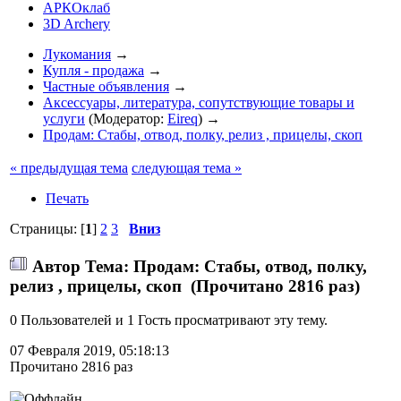
АРКОклаб
3D Archery
Лукомания
→
Купля - продажа
→
Частные объявления
→
Аксессуары, литература, сопутствующие товары и
услуги
(Модератор:
Eireq
) →
Продам: Стабы, отвод, полку, релиз , прицелы, скоп
« предыдущая тема
следующая тема »
Печать
Страницы: [
1
]
2
3
Вниз
Автор
Тема: Продам: Стабы, отвод, полку,
релиз , прицелы, скоп (Прочитано 2816 раз)
0 Пользователей и 1 Гость просматривают эту тему.
07 Февраля 2019, 05:18:13
Прочитано 2816 раз