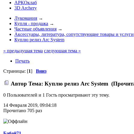
АРКОклаб
3D Archery
Лукомания
→
Купля - продажа
→
Частные объявления
→
Аксессуары, литература, сопутствующие товары и услуги
Куплю релиз Arc System
« предыдущая тема
следующая тема »
Печать
Страницы: [
1
]
Вниз
Автор
Тема: Куплю релиз Arc System (Прочита
0 Пользователей и 1 Гость просматривают эту тему.
14 Февраля 2019, 09:04:18
Прочитано 705 раз
Бабай71