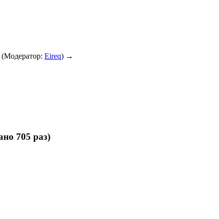
(Модератор:
Eireq
) →
но 705 раз)