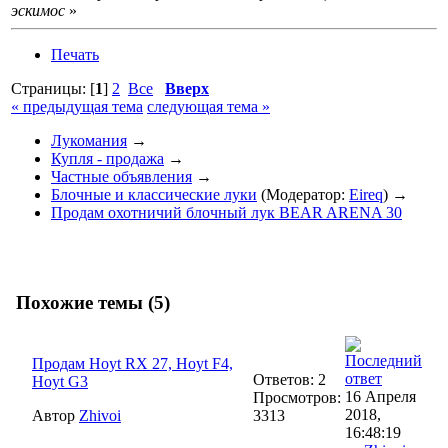
эскимос
»
Печать
Страницы: [
1
]
2
Все
Вверх
« предыдущая тема
следующая тема »
Лукомания
→
Купля - продажа
→
Частные объявления
→
Блочные и классические луки
(Модератор:
Eireq
) →
Продам охотничий блочный лук BEAR ARENA 30
Похожие темы (5)
Продам Hoyt RX 27, Hoyt F4,
Ответов: 2
Hoyt G3
16 Апреля
Просмотров:
2018,
Автор
Zhivoi
3313
16:48:19