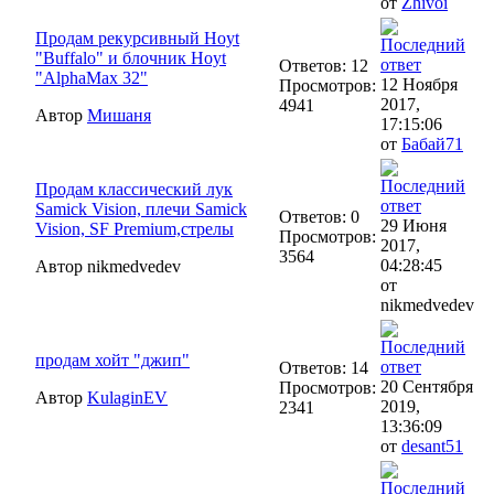
от
Zhivoi
Продам рекурсивный Hoyt
"Buffalo" и блочник Hoyt
Ответов: 12
"AlphaMax 32"
12 Ноября
Просмотров:
2017,
4941
Автор
Мишаня
17:15:06
от
Бабай71
Продам классический лук
Samick Vision, плечи Samick
Ответов: 0
29 Июня
Vision, SF Premium,стрелы
Просмотров:
2017,
3564
04:28:45
Автор nikmedvedev
от
nikmedvedev
продам хойт "джип"
Ответов: 14
20 Сентября
Просмотров:
Автор
KulaginEV
2019,
2341
13:36:09
от
desant51