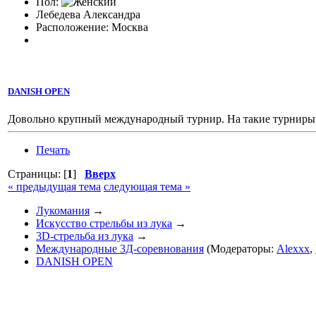
Пол:
Лебедева Александра
Расположение: Москва
DANISH OPEN
Довольно крупный международный турнир. На такие турниры 
Печать
Страницы: [
1
]
Вверх
« предыдущая тема
следующая тема »
Лукомания
→
Искусство стрельбы из лука
→
3D-стрельба из лука
→
Международные 3Д-соревнования
(Модераторы:
Alexxx
,
DANISH OPEN