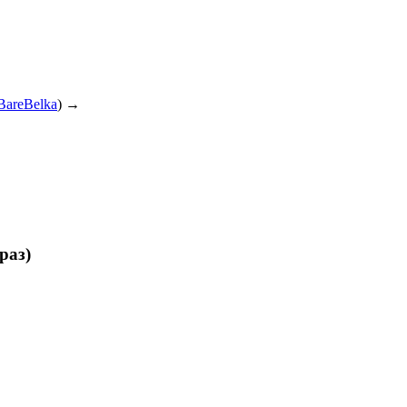
BareBelka
) →
раз)