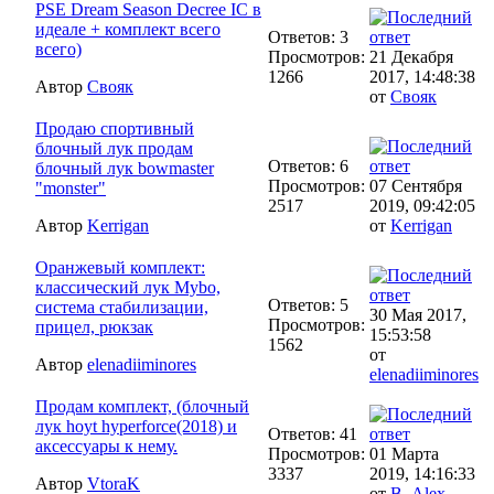
PSE Dream Season Decree IC в
идеале + комплект всего
Ответов: 3
всего)
Просмотров:
21 Декабря
1266
2017, 14:48:38
Автор
Свояк
от
Свояк
Продаю спортивный
блочный лук продам
Ответов: 6
блочный лук bowmaster
Просмотров:
07 Сентября
"monster"
2517
2019, 09:42:05
Автор
Kerrigan
от
Kerrigan
Оранжевый комплект:
классический лук Mybo,
Ответов: 5
система стабилизации,
30 Мая 2017,
Просмотров:
прицел, рюкзак
15:53:58
1562
от
Автор
elenadiiminores
elenadiiminores
Продам комплект, (блочный
лук hoyt hyperforce(2018) и
Ответов: 41
аксессуары к нему.
Просмотров:
01 Марта
3337
2019, 14:16:33
Автор
VtoraK
от
B_Alex