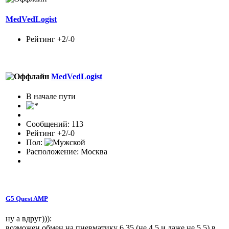
MedVedLogist
Рейтинг +2/-0
MedVedLogist
В начале пути
Сообщений: 113
Рейтинг +2/-0
Пол:
Расположение: Москва
G5 Quest AMP
ну а вдруг))):
возможен обмен на пневматику 6,35 (не 4,5 и даже не 5,5) в