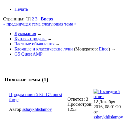
Печать
Страницы: [
1
]
2
3
Вверх
« предыдущая тема
следующая тема »
Лукомания
→
Купля - продажа
→
Частные объявления
→
Блочные и классические луки
(Модератор:
Eireq
) →
G5 Quest AMP
Похожие темы (1)
Продам новый БЛ G5 quest
Ответов: 3
forge
12 Декабря
Просмотров:
2016, 08:01:20
Автор
sshaykhlislamov
1253
от
sshaykhlislamov