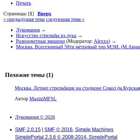
Печать
Страницы: [
1
]
Вверх
« предыдущая тема
следующая тема »
Лукомания
→
Искусство стрельбы из лука
→
Разноцветные мишени
(Модератор:
Alexxx
) →
Москва. Всесезонный 50ти метровый тир МЭИ. (М.Авиам
Похожие темы (1)
Москва. Летнее стрельбище на стадионе Сокол (м.Курская
Автор
MaximMFSL
Лукомания © 2026
SMF 2.0.15
|
SMF © 2016
,
Simple Machines
SimplePortal 2.3.6 © 2008-2014, SimplePortal