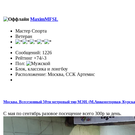
MaximMFSL
Мастер Спорта
Ветеран
Сообщений: 1226
Рейтинг +74/-3
Пол:
Блок, классика и лонгбоу
Расположение: Москва, ССК Артемис
Москва. Всесезонный 50ти метровый тир МЭИ. (М.Авиамоторная, Курска
С мая по сентябрь разовое посещение всего 300р за день.