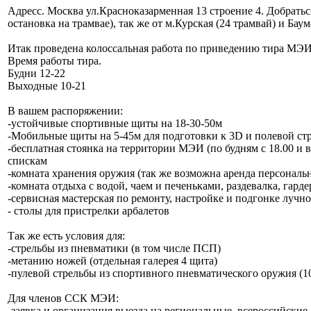
Адресс. Москва ул.Красноказарменная 13 строение 4. Добрать
остановка на трамвае), так же от м.Курская (24 трамвай) и Бау
Итак проведена колоссальная работа по приведению тира МЭИ
Время работы тира.
Будни 12-22
Выходные 10-21
В вашем распоряжении:
-устойчивые спортивные щиты на 18-30-50м
-Мобильные щиты на 5-45м для подготовки к 3D и полевой стр
-бесплатная стоянка на территории МЭИ (по будням с 18.00 и 
спискам
-комната хранения оружия (так же возможна аренда персональ
-комната отдыха с водой, чаем и печеньками, раздевалка, гарде
-сервисная мастерская по ремонту, настройке и подгонке лучн
- столы для пристрелки арбалетов
Так же есть условия для:
-стрельбы из пневматики (в том числе ПСП)
-метанию ножей (отдельная галерея 4 щита)
-пулевой стрельбы из спортивного пневматического оружия (10
Для членов ССК МЭИ:
-заявка и организация выезда на региональные, всероссийски