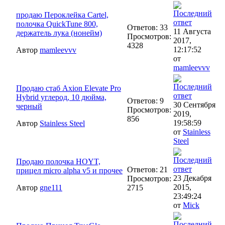
продаю Пероклейка Cartel,
полочка QuickTune 800,
Ответов: 33
11 Августа
держатель лука (нонейм)
Просмотров:
2017,
4328
12:17:52
Автор
mamleevvv
от
mamleevvv
Продаю стаб Axion Elevate Pro
Hybrid углерод, 10 дюйма,
Ответов: 9
30 Сентября
черный
Просмотров:
2019,
856
19:58:59
Автор
Stainless Steel
от
Stainless
Steel
Продаю полочка HOYT,
Ответов: 21
прицел micro alpha v5 и прочее
23 Декабря
Просмотров:
2015,
Автор
gne111
2715
23:49:24
от
Mick