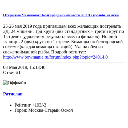
Открытый Чемпионат Белгородской области по 3D стрельбе из лука
25-26 мая 2019 года приглашаем всех желающих пострелять
3Д. 24 мишени. Три круга (два стандартных + третий круг по
1 стреле с удвоением результата вместо финалов). Ночной
турнир - 2 (два) круга по 1 стреле. Команды по белгородской
системе (каждая команда с каждой). Уха на обед из
свежепойманной рыбы. Подробности тут:
http://www.bowmania.ru/forum/index.php?topic=24014.0
08 Мая 2019, 15:18:40
Ответ #1
Ратислав
Рейтинг +193/-3
Город: Москва-Старый Оскол