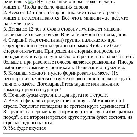
резиновые.
Ну и колышки опоры - тоже не часть
мишени. Чтобы не было лишних споров.
2. Всем от 12-ти лет и старше никакие отскоки стрел от
мишени не засчитываются. Всё, что в мишени - да, всё, что
на земле - нет.
3. Детям до 12 лет отскок в сторону лучника от мишени
засчитывается как 5 очков. Вне зависимости от попадания.
4. Старший (таргет-капитан) группы назначается при
формировании группы организаторами. Чтобы не было
споров опять-таки. При решении спорных вопросов по
попаданиям внутри группы слово таргет-капитана весит чуть
больше и при равенстве голосов является решающим. Писарь
выбирается самими участниками. По желанию и умению.
5. Команды можно и нужно формировать на месте. Их
регистрация начнётся сразу же по окончанию первого круга
личного зачёта. Договаривайтесь заранее или находите
команду прямо на турнире!
6. Ночные будем стрелять в два круга по 1 стреле.
7. Вместо финалов пройдёт третий круг - 24 мишени по 1
стреле. Результат попадания на третьем круге удваивается!!!
8. Группы на первый круг формируются из лучников "разных
пород", а на втором и третьем круге группа будет состоять из
стрелков одного класса.
9. Уха будет вкусная.