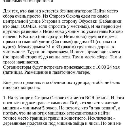
зависимости от прописки.
Для тех, кто как и я катается без навигаторов: Найти место
сбора очень просто. Из Старого Оскола едем по самой
центральной улице Угарова в сторону Обуховки (Бабанинки,
кто был; ОЭМКа, если спросить у местных). И на первой же
крупной развилке в Незнамово уходим по указателям Котово
налево. В Котово (оно сразу за Незнамово) едем всё время
прямо по главной улице (Сосновая) до дома 31 (справа по
курсу). Между домом 31 и 33 (рядом) грунтовая дорога в
чисто-поле. Туда и поворачиваем. И опять прямо вдоль леса
(по правой стороне) до конца леса. Там и место сбора. Там и
трасса начинается.
Организаторы будут встречать приезжающих с 16:00 24 мая
(пятница). Размещение в палаточном лагере.
Ещё раз о правилах и особенностях турнира, чтобы не было
никаких вопросов:
1. На турнире в Старом Осколе считается ВСЯ резина. И рога
и копыта и даже трава с камнями. Всё, что является частью
мишени - минимум 5 очков. Не потому, что "я так решил", а
потому, что на многих мишенях затруднительно найти
точное место границы травы и животного. Исключение -
деревянные подставки под мишень зайца и лисы. Но они не