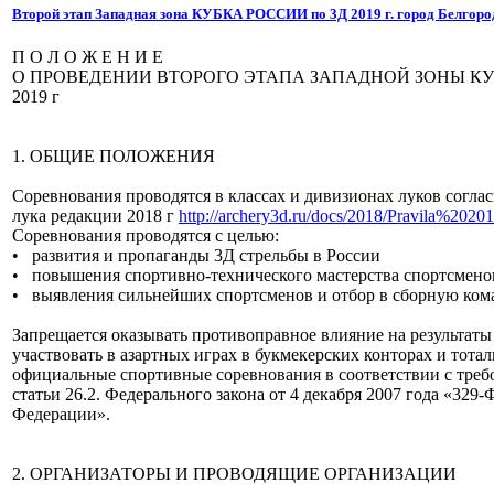
Второй этап Западная зона КУБКА РОССИИ по 3Д 2019 г. город Белгоро
П О Л О Ж Е Н И Е
О ПРОВЕДЕНИИ ВТОРОГО ЭТАПА ЗАПАДНОЙ ЗОНЫ КУБ
2019 г
1. ОБЩИЕ ПОЛОЖЕНИЯ
Соревнования проводятся в классах и дивизионах луков согла
лука редакции 2018 г
http://archery3d.ru/docs/2018/Pravila%202
Соревнования проводятся с целью:
• развития и пропаганды 3Д стрельбы в России
• повышения спортивно-технического мастерства спортсмено
• выявления сильнейших спортсменов и отбор в сборную ко
Запрещается оказывать противоправное влияние на результат
участвовать в азартных играх в букмекерских конторах и тота
официальные спортивные соревнования в соответствии с треб
статьи 26.2. Федерального закона от 4 декабря 2007 года «329
Федерации».
2. ОРГАНИЗАТОРЫ И ПРОВОДЯЩИЕ ОРГАНИЗАЦИИ