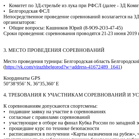
• Комитет по 3Д-стрельбе из лука при РФСЛ (далее - 3Д Коми
• Белгородская ФСЛ
Непосредственное проведение соревнований возлагается на 3Д
организаторов:
• Общие вопросы: Кашников Юрий (8-9О9-2О3-47-45)
Сроки проведения: соревнования проводятся 21-23 июня 2019 г
3. МЕСТО ПРОВЕДЕНИЯ СОРЕВНОВАНИЙ
Место проведения турнира: Белгородская область Белгородский 
(
https://vk.com/virazhbelgorod?w=address-41672489_1641
)
Координаты GPS
50°38’956’ N, 36°35,360’ E
4. ТРЕБОВАНИЯ К УЧАСТНИКАМ СОРЕВНОВАНИЙ И У
К соревнованиям допускаются спортсмены:
• подавшие заявку на участие в соревнованиях
• согласные с правилами соревнований
• участвующие в отборе на финал Кубка России по западной з
• прошедшие курс по технике безопасности
• расписавшиеся в получении «Карты назначения на рубеж», ч