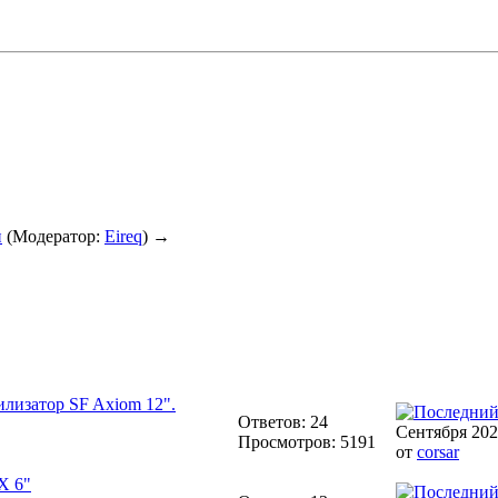
и
(Модератор:
Eireq
) →
илизатор SF Axiom 12".
Ответов: 24
Сентября 202
Просмотров: 5191
от
corsar
X 6"