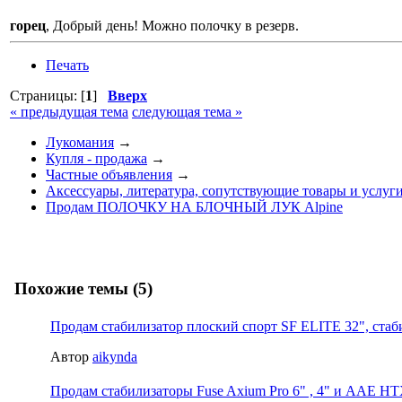
горец
, Добрый день! Можно полочку в резерв.
Печать
Страницы: [
1
]
Вверх
« предыдущая тема
следующая тема »
Лукомания
→
Купля - продажа
→
Частные объявления
→
Аксессуары, литература, сопутствующие товары и услуг
Продам ПОЛОЧКУ НА БЛОЧНЫЙ ЛУК Alpine
Похожие темы (5)
Продам стабилизатор плоский спорт SF ELITE 32", стаб
Автор
aikynda
Продам стабилизаторы Fuse Axium Pro 6" , 4" и AAE HT