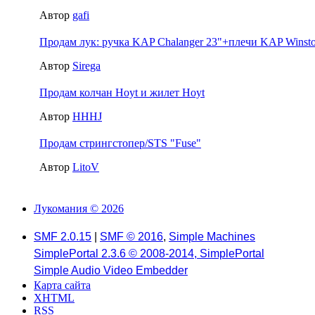
Автор
gafi
Продам лук: ручка KAP Chalanger 23"+плечи KAP Winsto
Автор
Sirega
Продам колчан Hoyt и жилет Hoyt
Автор
HHHJ
Продам стрингстопер/STS "Fuse"
Автор
LitoV
Лукомания © 2026
SMF 2.0.15
|
SMF © 2016
,
Simple Machines
SimplePortal 2.3.6 © 2008-2014, SimplePortal
Simple Audio Video Embedder
Карта сайта
XHTML
RSS