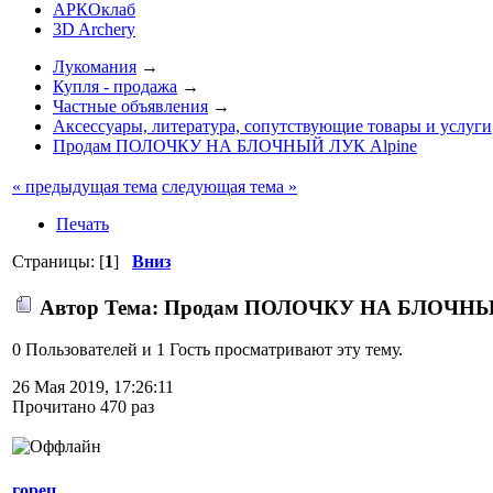
АРКОклаб
3D Archery
Лукомания
→
Купля - продажа
→
Частные объявления
→
Аксессуары, литература, сопутствующие товары и услуги
Продам ПОЛОЧКУ НА БЛОЧНЫЙ ЛУК Alpine
« предыдущая тема
следующая тема »
Печать
Страницы: [
1
]
Вниз
Автор
Тема: Продам ПОЛОЧКУ НА БЛОЧНЫЙ Л
0 Пользователей и 1 Гость просматривают эту тему.
26 Мая 2019, 17:26:11
Прочитано 470 раз
горец