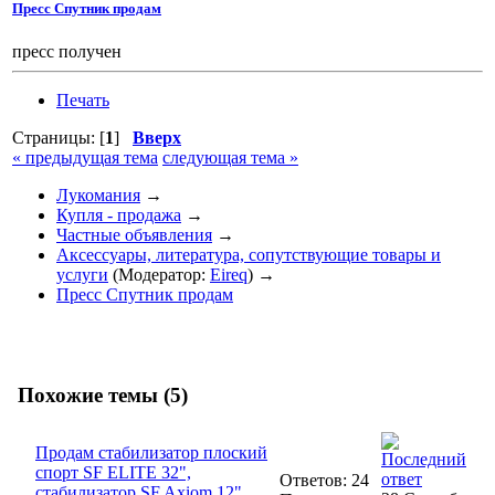
Пресс Спутник продам
пресс получен
Печать
Страницы: [
1
]
Вверх
« предыдущая тема
следующая тема »
Лукомания
→
Купля - продажа
→
Частные объявления
→
Аксессуары, литература, сопутствующие товары и
услуги
(Модератор:
Eireq
) →
Пресс Спутник продам
Похожие темы (5)
Продам стабилизатор плоский
спорт SF ELITE 32",
Ответов: 24
стабилизатор SF Axiom 12".