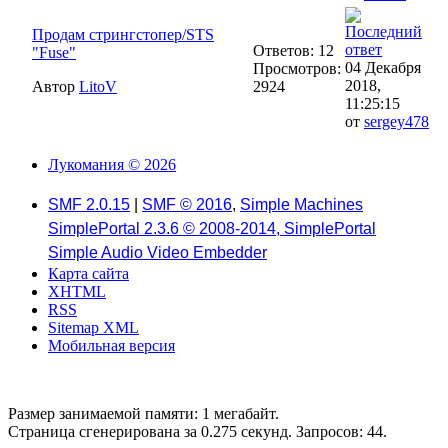
Продам стрингстопер/STS
Ответов: 12
"Fuse"
04 Декабря
Просмотров:
2018,
Автор
LitoV
2924
11:25:15
от
sergey478
Лукомания © 2026
SMF 2.0.15
|
SMF © 2016
,
Simple Machines
SimplePortal 2.3.6 © 2008-2014, SimplePortal
Simple Audio Video Embedder
Карта сайта
XHTML
RSS
Sitemap XML
Мобильная версия
Размер занимаемой памяти: 1 мегабайт.
Страница сгенерирована за 0.275 секунд. Запросов: 44.