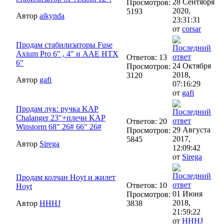
28 Сентября
Просмотров:
2020,
5193
Автор
aikynda
23:31:31
от
corsar
Продам стабилизаторы Fuse
Axium Pro 6" , 4" и AAE HTX
Ответов: 13
6"
24 Октября
Просмотров:
2018,
3120
Автор
gafi
07:16:29
от
gafi
Продам лук: ручка KAP
Chalanger 23"+плечи KAP
Ответов: 20
Winstorm 68" 26# 66" 26#
29 Августа
Просмотров:
2017,
5845
Автор
Sirega
12:09:42
от
Sirega
Продам колчан Hoyt и жилет
Ответов: 10
Hoyt
01 Июня
Просмотров:
2018,
Автор
HHHJ
3838
21:59:22
от
HHHJ