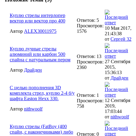
Куплю стрелы интерлопер
Ответов: 5
вектор или вектор про 400
Просмотров:
10 Мая 2017,
Автор
ALEX30011975
1576
21:43:38
от
Сергей 32
Куплю лучные стрелы
алюминий или карбон 500
Ответов: 13
спайна с натуральным пером
27 Сентября
Просмотров:
2015,
2360
Автор
Драйден
15:36:13
от
Драйден
С целью пополнения 3D
комплекта стрел, куплю 2-4 б/у
Ответов: 1
шафта Easton Hexx 330.
12 Сентября
Просмотров:
2019,
758
Автор
nithwoolf
17:03:44
от
nithwoolf
Куплю стрелы (FatBoy (400
спайн, с наконечниками) либо
Ответов: 0