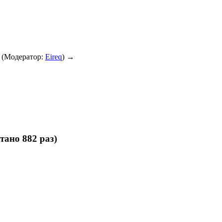
(Модератор:
Eireq
) →
ано 882 раз)