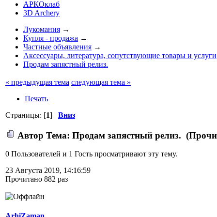
АРКОклаб
3D Archery
Лукомания
→
Купля - продажа
→
Частные объявления
→
Аксессуары, литература, сопутствующие товары и услуги
Продам запястный релиз.
« предыдущая тема
следующая тема »
Печать
Страницы: [
1
]
Вниз
Автор
Тема: Продам запястный релиз. (Прочит
0 Пользователей и 1 Гость просматривают эту тему.
23 Августа 2019, 14:16:59
Прочитано 882 раз
ArhiZaman