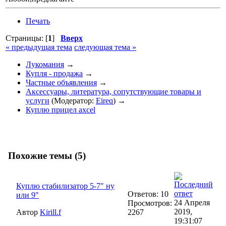
Печать
Страницы: [
1
]
Вверх
« предыдущая тема
следующая тема »
Лукомания
→
Купля - продажа
→
Частные объявления
→
Аксессуары, литература, сопутствующие товары и
услуги
(Модератор:
Eireq
) →
Куплю прицел axcel
Похожие темы (5)
Куплю стабилизатор 5-7" ну
Ответов: 10
или 9"
24 Апреля
Просмотров:
2019,
Автор
Kirill.f
2267
19:31:07