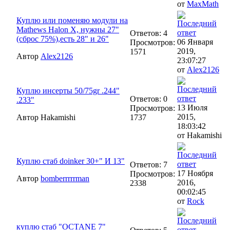
от
MaxMath
Куплю или поменяю модули на
Mathews Halon X, нужны 27"
Ответов: 4
(сброс 75%),есть 28" и 26"
06 Января
Просмотров:
2019,
1571
Автор
Alex2126
23:07:27
от
Alex2126
Куплю инсерты 50/75gr .244"
Ответов: 0
.233"
13 Июля
Просмотров:
2015,
Автор Hakamishi
1737
18:03:42
от Hakamishi
Куплю стаб doinker 30+" И 13"
Ответов: 7
17 Ноября
Просмотров:
Автор
bomberrrrrman
2016,
2338
00:02:45
от
Rock
куплю стаб "OCTANE 7"