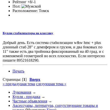
Рейтинг +8/-1
Пол:
Расположение: Томск
Куплю стабилизаторы на классику
Добрый день. Есть система стабилизации w&w hmc + plus
длинный стаб 28" с демпфером и грузом, и два боковых по
11" также есть два тройника фиксированный на 40 град. и с
изменяемой геометрией во всех плоскостях. Если интересно
пишите 89521618290.
Печать
Страницы: [
1
]
Вверх
« предыдущая тема
следующая тема »
Лукомания
→
Купля - продажа
→
Частные объявления
→
Аксессуары, литература, сопутствующие товары и
услуги
(Модератор:
Eireq
) →