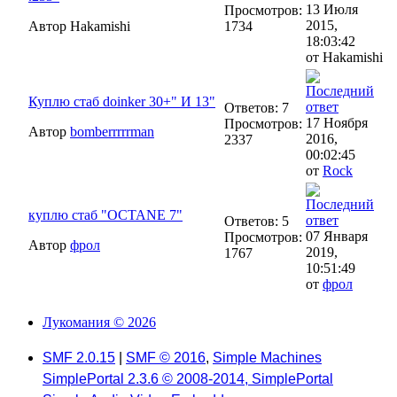
13 Июля
Просмотров:
2015,
Автор Hakamishi
1734
18:03:42
от Hakamishi
Куплю стаб doinker 30+" И 13"
Ответов: 7
17 Ноября
Просмотров:
Автор
bomberrrrrman
2016,
2337
00:02:45
от
Rock
куплю стаб "OCTANE 7"
Ответов: 5
07 Января
Просмотров:
Автор
фрол
2019,
1767
10:51:49
от
фрол
Лукомания © 2026
SMF 2.0.15
|
SMF © 2016
,
Simple Machines
SimplePortal 2.3.6 © 2008-2014, SimplePortal