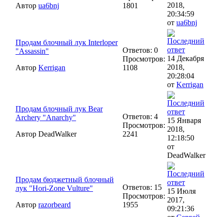
2018,
Автор
ua6bnj
1801
20:34:59
от
ua6bnj
Продам блочный лук Interloper
Ответов: 0
"Assassin"
14 Декабря
Просмотров:
2018,
Автор
Kerrigan
1108
20:28:04
от
Kerrigan
Продам блочный лук Bear
Ответов: 4
Archery "Anarchy"
15 Января
Просмотров:
2018,
Автор DeadWalker
2241
12:18:50
от
DeadWalker
Продам бюджетный блочный
Ответов: 15
лук "Hori-Zone Vulture"
15 Июля
Просмотров:
2017,
Автор
razorbeard
1955
09:21:36