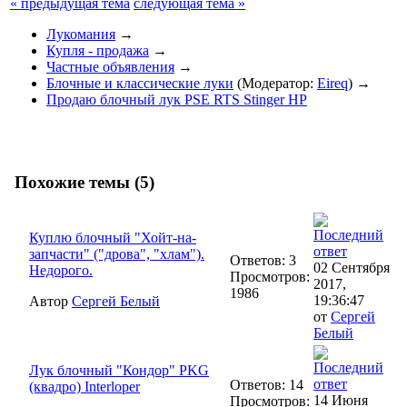
« предыдущая тема
следующая тема »
Лукомания
→
Купля - продажа
→
Частные объявления
→
Блочные и классические луки
(Модератор:
Eireq
) →
Продаю блочный лук PSE RTS Stinger HP
Похожие темы (5)
Куплю блочный "Хойт-на-
запчасти" ("дрова", "хлам").
Ответов: 3
02 Сентября
Недорого.
Просмотров:
2017,
1986
19:36:47
Автор
Сергей Белый
от
Сергей
Белый
Лук блочный "Кондор" PKG
Ответов: 14
(квадро) Interloper
14 Июня
Просмотров: