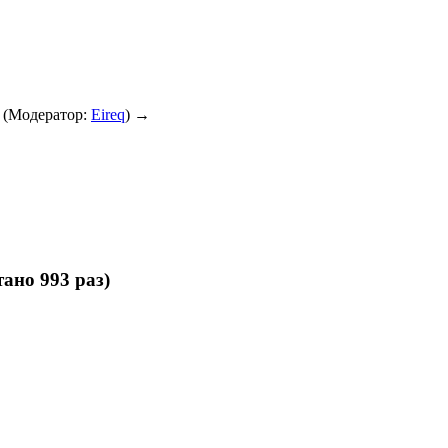
(Модератор:
Eireq
) →
ано 993 раз)