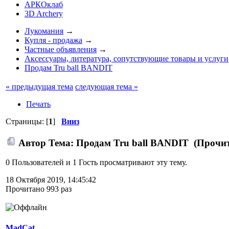
АРКОклаб
3D Archery
Лукомания
→
Купля - продажа
→
Частные объявления
→
Аксессуары, литература, сопутствующие товары и услуги
Продам Tru ball BANDIT
« предыдущая тема
следующая тема »
Печать
Страницы: [
1
]
Вниз
Автор
Тема: Продам Tru ball BANDIT (Прочит
0 Пользователей и 1 Гость просматривают эту тему.
18 Октября 2019, 14:45:42
Прочитано 993 раз
MadCat