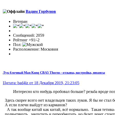
Вадим Горбунов
Ветеран
Сообщений: 2059
Рейтинг +91/-2
Пол:
Расположение: Московия
Лук блочный Man Kung CBA5 Thorns - отзывы, настройка, нюансы
Цитата: bad4iz от 18 Декабря 2019, 21:23:05
Интересно кто нибудь пробовал больше? резьба вроде по
Здесь скорее всего нет владельцев таких луков. Я бы не стал 
А если плечи выйдут из карманов?
А так вообще китай как китай, всё нормально. Такая тетива-
подвытянуть , закрутить и переобмотать, но будет денег стоит