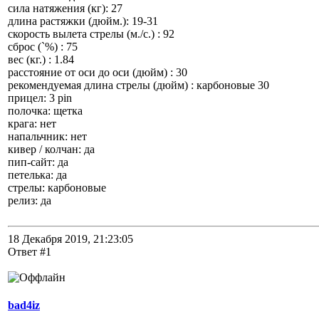
сила натяжения (кг): 27
длина растяжки (дюйм.): 19-31
скорость вылета стрелы (м./c.) : 92
сброс (`%) : 75
вес (кг.) : 1.84
расстояние от оси до оси (дюйм) : 30
рекомендуемая длина стрелы (дюйм) : карбоновые 30
прицел: 3 pin
полочка: щетка
крага: нет
напальчник: нет
кивер / колчан: да
пип-сайт: да
петелька: да
стрелы: карбоновые
релиз: да
18 Декабря 2019, 21:23:05
Ответ #1
bad4iz