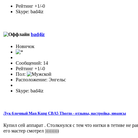
Рейтинг +1/-0
Skype: bad4iz
bad4iz
Новичок
Сообщений: 14
Рейтинг +1/-0
Пол:
Расположение: Энгельс
Skype: bad4iz
Лук блочный Man Kung CBA5 Thorns - отзывы, настройка, нюансы
Купил сей аппарат . Столкнулся с тем что нитки в тетиве не ра
его мастер смотрел )))))))))