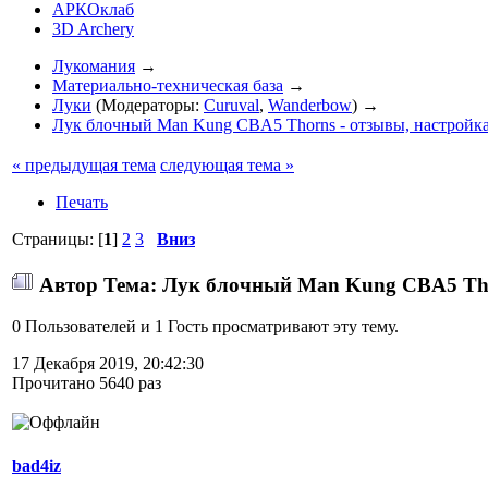
АРКОклаб
3D Archery
Лукомания
→
Материально-техническая база
→
Луки
(Модераторы:
Curuval
,
Wanderbow
) →
Лук блочный Man Kung CBA5 Thorns - отзывы, настройк
« предыдущая тема
следующая тема »
Печать
Страницы: [
1
]
2
3
Вниз
Автор
Тема: Лук блочный Man Kung CBA5 Thor
0 Пользователей и 1 Гость просматривают эту тему.
17 Декабря 2019, 20:42:30
Прочитано 5640 раз
bad4iz