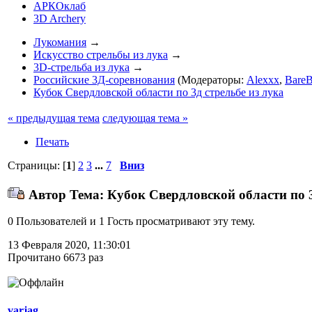
АРКОклаб
3D Archery
Лукомания
→
Искусство стрельбы из лука
→
3D-стрельба из лука
→
Российские 3Д-соревнования
(Модераторы:
Alexxx
,
BareB
Кубок Свердловской области по 3д стрельбе из лука
« предыдущая тема
следующая тема »
Печать
Страницы: [
1
]
2
3
...
7
Вниз
Автор
Тема: Кубок Свердловской области по 3
0 Пользователей и 1 Гость просматривают эту тему.
13 Февраля 2020, 11:30:01
Прочитано 6673 раз
varjag