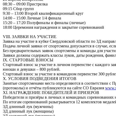
08:30 – 09:00 Пристрелка
09:15 Сбор групп
9:30 – 13:00 Второй квалификационный круг
14:00 – 15:00 Личные 1/4 финала
15:20 – 17:20 Полуфиналы и финалы (личные)
18:00 Церемония награждения и закрытие соревнований
VIII. ЗАЯВКИ НА УЧАСТИЕ
Заявка на участие в кубке Свердловской области по 3Д напра
Подача личной заявки от спортсмена допускается в случае, ес
Без предварительных заявок спортсмены и команды для участи
Заявки должны содержать классы луков, даты рождения, фамил
IX. СТАРТОВЫЕ ВЗНОСЫ
Стартовый взнос за участие в личном первенстве с каждого за
юноши и девушки – 800 рублей.
Стартовый взнос за участие в командном первенстве 300 рубле
X. УСЛОВИЯ ПОДВЕДЕНИЯ ИТОГОВ
Занятые спортсменами места определяются в соответствии с П
(протоколы) и отчёты публикуются на сайте СО Евразия
www.s
XI. НАГРАЖДЕНИЕ ПОБЕДИТЕЛЕЙ И ПРИЗЕРОВ
Победители и призёры в личных и командных соревнованиях 
По итогам соревнований разыгрывается 12 комплектов медале
3Д длинный лук (мужчины)
3Д длинный лук (женщины)
3Д составной лук (мужчины)