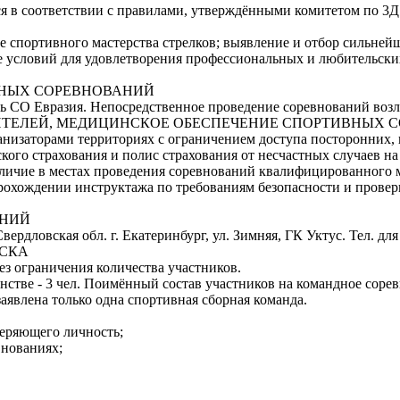
ся в соответствии с правилами, утверждёнными комитетом по 3Д
ие спортивного мастерства стрелков; выявление и отбор сильн
ие условий для удовлетворения профессиональных и любительских
ИВНЫХ СОРЕВНОВАНИЙ
ь СО Евразия. Непосредственное проведение соревнований возл
ЗРИТЕЛЕЙ, МЕДИЦИНСКОЕ ОБЕСПЕЧЕНИЕ СПОРТИВНЫХ
низаторами территориях с ограничением доступа посторонних, 
го страхования и полис страхования от несчастных случаев н
личие в местах проведения соревнований квалифицированного 
прохождении инструктажа по требованиям безопасности и провер
АНИЙ
ердловская обл. г. Екатеринбург, ул. Зимняя, ГК Уктус. Тел. для
УСКА
з ограничения количества участников.
стве - 3 чел. Поимённый состав участников на командное соревно
аявлена только одна спортивная сборная команда.
веряющего личность;
внованиях;