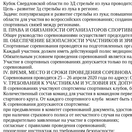
Кубок Свердловской области по 3Д стрельбе из лука проводит
Цель - развитие 3д стрельбы из лука в регионе.
Задачи: популяризация и развитие стрельбы из лука; повышен
области для участия во всероссийских соревнованиях; создан
спортивных связей между регионами.
II. ПРАВА И ОБЯЗАННОСТИ ОРГАНИЗАТОРОВ СПОРТ
Общее руководство соревнованиями осуществляет председател
III. ОБЕСПЕЧЕНИЕ БЕЗОПАСНОСТИ УЧАСТНИКОВ И 
Спортивные соревнования проводятся на подготовленных орга
Каждый участник должен иметь действующий полис медицинско
Обязательным условием проведения соревнований является на
Участие в спортивных соревнованиях допускается только по 
соревнований.
IV. ВРЕМЯ, МЕСТО И СРОКИ ПРОВЕДЕНИЯ СОРЕВНОВ
Соревнования проводятся 25 – 26 апреля 2020 года по адресу: Св
V. ТРЕБОВАНИЯ К УЧАСТНИКАМ И УСЛОВИЯ ИХ ДОП
В соревнованиях участвуют спортсмены спортивных клубов, бе
Количественный состав команд для участия в командном первен
стартового круга. От каждого спортивного клуба может быть з
К соревнования допускаются спортсмены:
при предъявлении в комитет соревнований документа, удосто
при наличии страхового полиса от несчастного случая на соре
предварительно заявленные на участие в соревнованиях;
согласные с правилами проведения соревнований;
прошедшие инструктаж по требованиям безопасности;