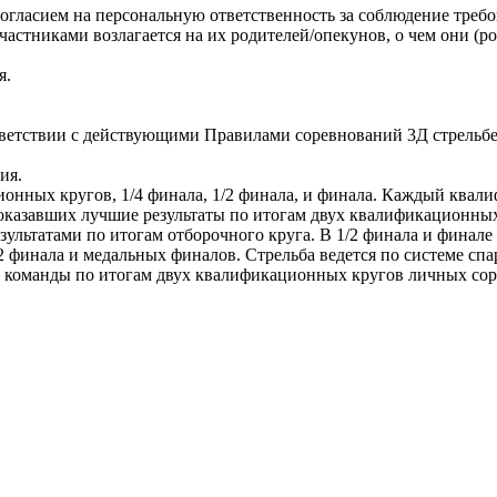
огласием на персональную ответственность за соблюдение требо
стниками возлагается на их родителей/опекунов, о чем они (р
я.
ответствии с действующими Правилами соревнований 3Д стрельб
ия.
онных кругов, 1/4 финала, 1/2 финала, и финала. Каждый квали
 показавших лучшие результаты по итогам двух квалификационных
езультатами по итогам отборочного круга. В 1/2 финала и финал
 финала и медальных финалов. Стрельба ведется по системе спа
на команды по итогам двух квалификационных кругов личных со