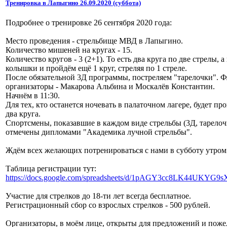
Тренировка в Лапыгино 26.09.2020 (суббота)
Подробнее о тренировке 26 сентября 2020 года:
Место проведения - стрельбище МВД в Лапыгино.
Количество мишеней на кругах - 15.
Количество кругов - 3 (2+1). То есть два круга по две стрелы, 
колышки и пройдём ещё 1 круг, стреляя по 1 стреле.
После обязательной 3Д программы, постреляем "тарелочки". 
организаторы - Макарова Альбина и Москалёв Константин.
Начнём в 11:30.
Для тех, кто останется ночевать в палаточном лагере, будет п
два круга.
Спортсмены, показавшие в каждом виде стрельбы (3Д, тарелочк
отмечены дипломами "Академика лучной стрельбы".
Ждём всех желающих потренироваться с нами в субботу утром.
Таблица регистрации тут:
https://docs.google.com/spreadsheets/d/1pAGY3cc8LK44UKYG9
Участие для стрелков до 18-ти лет всегда бесплатное.
Регистрационный сбор со взрослых стрелков - 500 рублей.
Организаторы, в моём лице, открыты для предложений и пожела